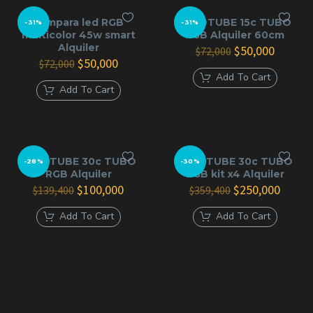
Lampara led RGB
PAVOTUBE 15c TUBO
-31%
-31%
multicolor 45w smart
RGB Alquiler 60cm
Alquiler
El
El
$
50,000
$
72,000
El
El
precio
precio
$
50,000
$
72,000
precio
precio
original
actual
Add To Cart
original
actual
era:
es:
Add To Cart
era:
es:
$72,000.
$50,000
$72,000.
$50,000.
PAVOTUBE 30c TUBO
PAVOTUBE 30c TUBO
-28%
-30%
RGB Alquiler
RGB kit x4 Alquiler
El
El
El
El
$
100,000
$
250,000
$
139,400
$
359,400
precio
precio
precio
precio
original
actual
original
actual
Add To Cart
Add To Cart
era:
es:
era:
es:
$139,400.
$100,000.
$359,400.
$250,0