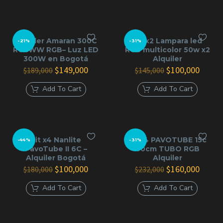
Alquiler Amaran 300C
Kit x2 Lampara led
-21%
-31%
RGBWW RGB– Luz LED
RGB multicolor 50w x2
300W en Bogotá
Alquiler
El
El
El
El
$
149,000
$
100,000
$
189,000
$
145,000
precio
precio
precio
precio
original
actual
original
actual
Add To Cart
Add To Cart
era:
es:
era:
es:
$189,000.
$149,000.
$145,000.
$100,0
Kit x4 Nanlite
kit x4 PAVOTUBE 15c
-44%
-31%
PavoTube II 6C –
60cm TUBO RGB
Alquiler Bogotá
Alquiler
El
El
El
El
$
100,000
$
160,000
$
180,000
$
232,000
precio
precio
precio
precio
original
actual
original
actual
Add To Cart
Add To Cart
era:
es:
era:
es:
$180,000.
$100,000.
$232,000.
$160,0