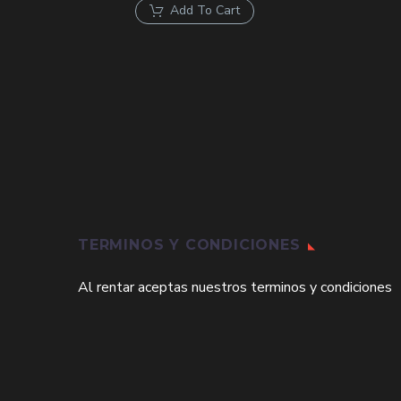
original
actual
Add To Cart
era:
es:
$225,000.
$153,000.
TERMINOS Y CONDICIONES
Al rentar aceptas nuestros terminos y condiciones