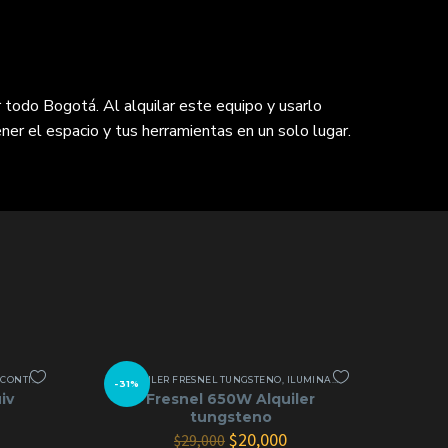
 todo Bogotá. Al alquilar este equipo y usarlo
ner el espacio y tus herramientas en un solo lugar.
ONTINUA
,
LED COB
ALQUILER FRESNEL TUNGSTENO
,
ILUMINACIÓN CONTINUA
-31%
iv
Fresnel 650W Alquiler
tungsteno
l
El
El
$
20,000
$
29,000