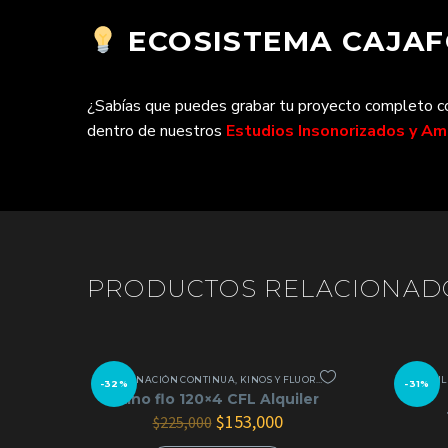
ECOSISTEMA CAJAFO
¿Sabías que puedes grabar tu proyecto completo con
dentro de nuestros
Estudios Insonorizados y A
PRODUCTOS RELACIONAD
ILUMINACIÓN CONTINUA
,
KINOS Y FLUORESCENTES
ALQUIL
-32%
-31%
Kino flo 120×4 CFL Alquiler
El
El
$
153,000
$
225,000
precio
precio