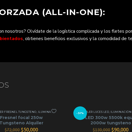
RZADA (ALL-IN-ONE):
 nosotros? Olvídate de la logística complicada y los fletes por
mbientados
, obtienes beneficios exclusivos y la comodidad de te
OS
ER FRESNEL TUNGSTENO
,
ILUMINACIÓN CONTINUA
ALQUILER LUCES LED
,
ILUMINACIÓN C
-31%
Fresnel focal 250w
LED 300w 5500k equ
Tungsteno Alquiler
2000w tungsteno
El
El
El
E
$
50,000
$
90,000
$
72,000
$
130,000