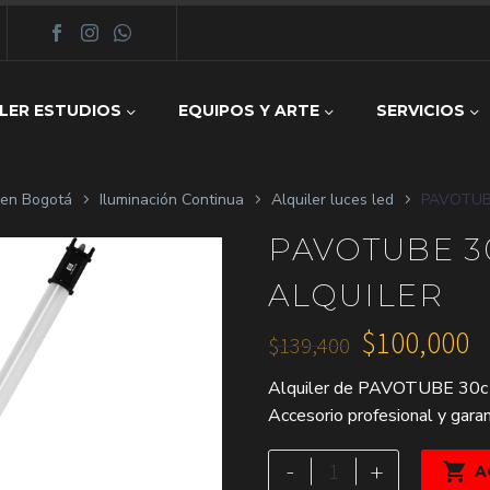
LER ESTUDIOS
EQUIPOS Y ARTE
SERVICIOS
z en Bogotá
Iluminación Continua
Alquiler luces led
PAVOTUBE
PAVOTUBE 3
ALQUILER
$
100,000
$
139,400
El
El
Alquiler de PAVOTUBE 30c 
precio
precio
Accesorio profesional y garan
original
actual
era:
es:
PAVOTUBE
-
+

A
30c