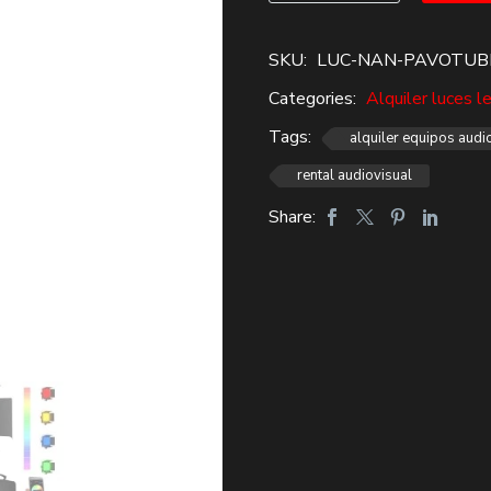
$139,400.
$100,000.
TUBO
RGB
SKU:
LUC-NAN-PAVOTUB
Alquiler
Categories:
Alquiler luces l
cantidad
Tags:
alquiler equipos audi
rental audiovisual
Share: