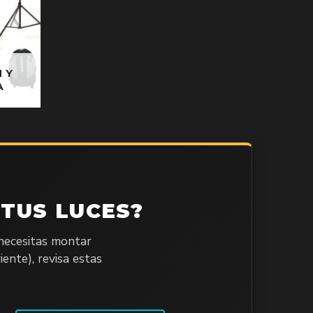
 Y
A
TUS LUCES?
 necesitas montar
ente), revisa estas