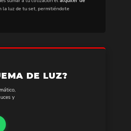
des sumar a tu cotización el
alquiler de
 la luz de tu set, permitiéndote
EMA DE LUZ?
mático,
luces y