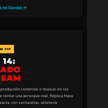
s en Google ➔
M VIP
 14:
VADO
REAM
 producción comercial o musical sin los
 rentar una aeronave real. Réplica física
acta, con ventanillas, silletería