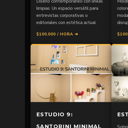
Diseño contemporáneo con líneas
Moldu
limpias. Un espacio versátil para
color
entrevistas corporativas o
moda,
editoriales con estética actual.
disrup
$100.000 / HORA ➔
$100
ESTUDIO 9:
EST
SANTORINI MINIMAL
Sobri