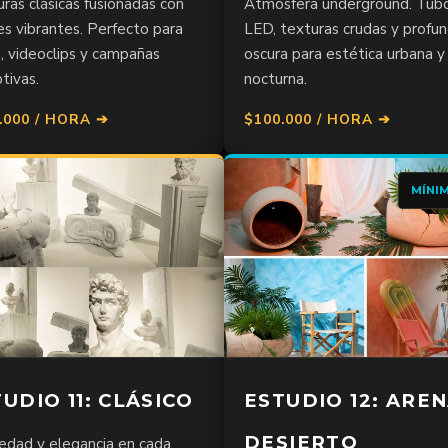
ras clásicas fusionadas con
Atmósfera underground. Tub
es vibrantes. Perfecto para
LED, texturas crudas y profu
 videoclips y campañas
oscura para estética urbana y
tivas.
nocturna.
.000 / HORA ➔
$100.000 / HORA ➔
MÍNI
UDIO 11: CLÁSICO
ESTUDIO 12: AREN
DESIERTO
edad y elegancia en cada