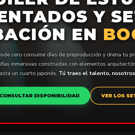
ENTADOS Y SE
BACIÓN EN
BO
esde cero consume días de preproducción y drena tu p
ías inmersivas construidas con elementos arquitectón
hasta un cuarto japonés.
Tú traes el talento, nosotro
CONSULTAR DISPONIBILIDAD
VER LOS SE