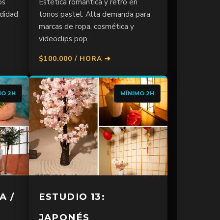
os
Estética romántica y retro en
ndidad
tonos pastel. Alta demanda para
marcas de ropa, cosmética y
videoclips pop.
$100.000 / HORA ➔
MO 2H
MÍNIMO 2H
A /
ESTUDIO 13:
JAPONÉS