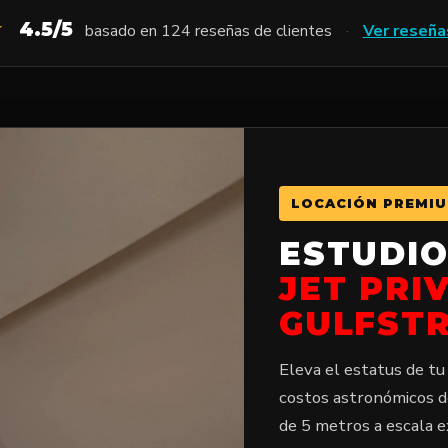
★
4.5/5
basado en 124 reseñas de clientes
·
Ver reseña
LOCACIÓN PREMIU
ESTUDIO
JET PRI
GULFST
Eleva el estatus de tu
costos astronómicos de
de 5 metros a escala ex