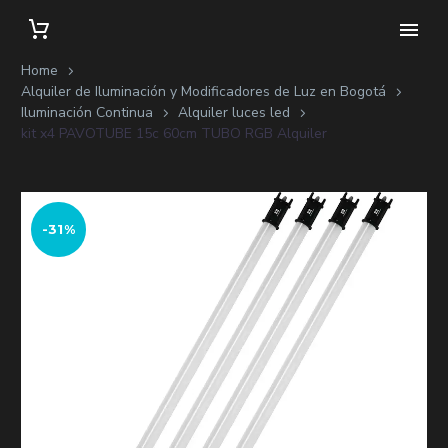
Home
Alquiler de Iluminación y Modificadores de Luz en Bogotá
Iluminación Continua
Alquiler luces led
kit x4 PAVOTUBE 15c 60cm TUBO RGB Alquiler
-31%