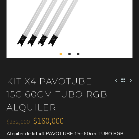
KIT X4 PAVOTUBE
15C 60CM TUBO RGB
ALQUILER
$
160,000
$
232,000
El
El
Alquiler de kit x4 PAVOTUBE 15c 60cm TUBO RGB
precio
precio