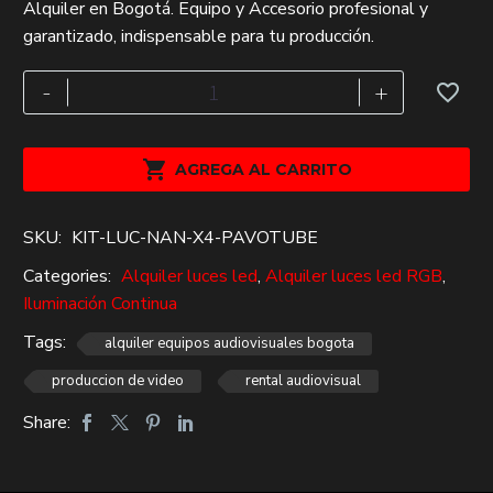
Alquiler en Bogotá. Equipo y Accesorio profesional y
original
actual
garantizado, indispensable para tu producción.
era:
es:
$232,000.
$160,000.
kit
-
+
x4
PAVOTUBE
15c

AGREGA AL CARRITO
60cm
TUBO
SKU:
KIT-LUC-NAN-X4-PAVOTUBE
RGB
Alquiler
Categories:
Alquiler luces led
,
Alquiler luces led RGB
,
cantidad
Iluminación Continua
Tags:
alquiler equipos audiovisuales bogota
produccion de video
rental audiovisual
Share: