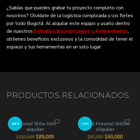
¿Sabías que puedes grabar tu proyecto completo con
nosotros? Olvídate de la logística complicada y los fletes
por todo Bogotá. Al alquilar este equipo y usarlo dentro
de nuestros
Estudios Insonorizados y Ambientados
,
obtienes beneficios exclusivos y la comodidad de tener el
espacio y tus herramientas en un solo lugar.
PRODUCTOS RELACIONADOS
Fresnel 150w hmi
Kit x 2 Fresnel 1000w
-26%
-31%
alquiler
Alquiler
El
El
El
El
$
89,000
$
60,000
$
120,000
$
87,000