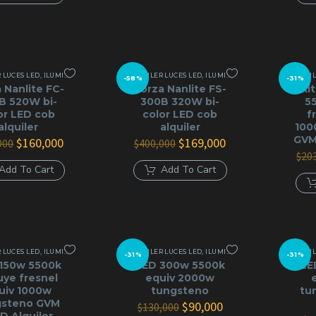
era:
es:
$130,000.
$90,000.
$189,000.
$149,000.
 LUCES LED
,
ILUMINACIÓN CONTINUA
ALQUILER LUCES LED
,
LED COB
,
ILUMINACIÓN CONTINUA
ALQUIL
,
LED
-58%
-31%
 Nanlite FC-
Forza Nanlite FS-
ki
B 520W bi-
300B 320W bi-
5
or LED cob
color LED cob
f
alquiler
alquiler
100
GVM
El
El
El
El
$
160,000
$
169,000
000
$
400,000
precio
precio
precio
precio
$
20
original
actual
original
actual
Add To Cart
Add To Cart
era:
es:
era:
es:
$400,000.
$160,000.
$400,000.
$169,000.
 LUCES LED
,
ILUMINACIÓN CONTINUA
ALQUILER LUCES LED
,
LED COB
,
ILUMINACIÓN CONTINUA
ALQUIL
,
LED
-31%
-31%
150w 5500k
LED 300w 5500k
LE
uye fresnel
equiv 2000w
uiv 1000w
tungsteno
tu
gsteno GVM
El
El
$
90,000
$
130,000