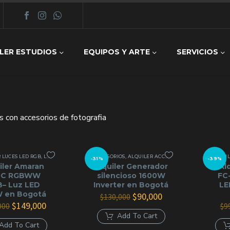
LER ESTUDIOS
EQUIPOS Y ARTE
SERVICIOS
 con accesorios de fotografia
 LUCES LED RGB
,
LED COB
,
PANELES Y TUBOS RGB
ACCESORIOS
,
ALQUILER ACCESORIOS COB LED
,
ALQUIL
ALQUI
-31%
-39%
iler Amaran
Alquiler Generador
Al
0C RGBWW
silencioso 1600W
FC
– Luz LED
Inverter en Bogotá
LE
 en Bogotá
El
El
$
90,000
$
130,000
El
El
precio
precio
$
149,000
000
$
9
precio
precio
original
actual
Add To Cart
original
actual
era:
es:
Add To Cart