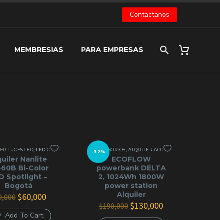
Contactanos
MEMBRESIAS
PARA EMPRESAS
ER LUCES LED
LER FRESNEL TUNGSTENO
,
LED COB
,
ALQUILER LUCES LED
ACCESORIOS
,
ENERGÍA Y GENERADORES
,
ALQUILER ACCESORIOS COB LED
,
ILUMINACIÓ
,
ALQ
-32%
quiler Nanlite
ECOFLOW
-60B Bi-Color
powerbank DELTA
D Spotlight –
2, 1024Wh 1800W
Bogotá
power station
Alquiler
El
El
$
60,000
9,000
precio
precio
El
El
$
130,000
$
190,000
original
actual
precio
precio
Add To Cart