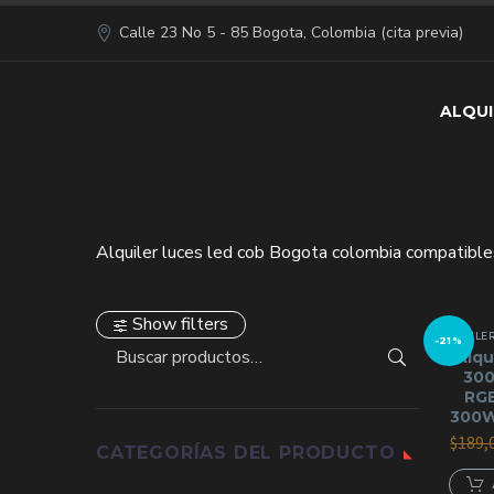
Calle 23 No 5 - 85 Bogota, Colombia (cita previa)
ALQUI
Alquiler luces led cob Bogota colombia compatibles
Show filters
ALQUILER
-21%
Alqu
30
RGB
300W
$
189,
CATEGORÍAS DEL PRODUCTO