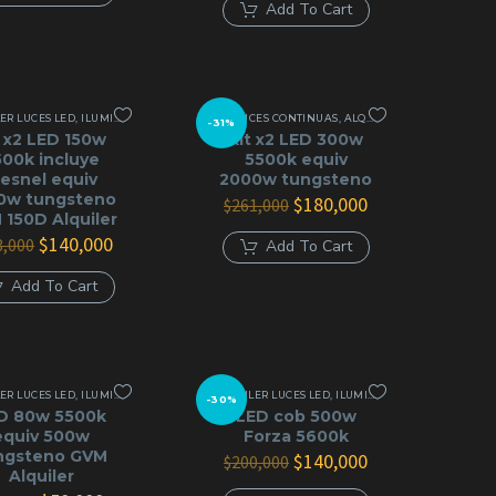
era:
es:
original
actual
Add To Cart
$99,000.
$60,000.
era:
es:
$190,000.
$130,000.
ER LUCES LED
 COB
,
ILUMINACIÓN CONTINUA
KIT LUCES CONTINUAS
,
LED COB
,
ALQUILER LUCES LED
,
ILUM
-31%
t x2 LED 150w
Kit x2 LED 300w
500k incluye
5500k equiv
resnel equiv
2000w tungsteno
0w tungsteno
El
El
$
180,000
$
261,000
 150D Alquiler
precio
precio
El
El
original
actual
$
140,000
3,000
Add To Cart
precio
precio
era:
es:
original
actual
$261,000.
$180,000.
Add To Cart
era:
es:
$203,000.
$140,000.
ER LUCES LED
 COB
,
ILUMINACIÓN CONTINUA
ALQUILER LUCES LED
,
LED COB
,
ILUMINACIÓN CONTINUA
,
L
-30%
D 80w 5500k
LED cob 500w
equiv 500w
Forza 5600k
ngsteno GVM
El
El
$
140,000
$
200,000
Alquiler
precio
precio