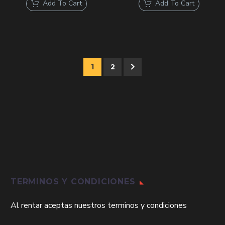
original
actual
original
actual
Add To Cart
en
Add To Cart
era:
es:
era:
es:
la
$69,000.
$49,000.
$65,000.
$50,000
página
de
producto
1
2
TERMINOS Y CONDICIONES
Al rentar aceptas nuestros terminos y condiciones