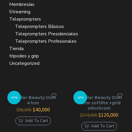
Membresías
Streaming
Teleprompters
Teleprompters Básicos
Teleprompters Presidenciales
Teleprompters Profesionales
Tienda
tripodes y grip
Uncategorized
Alquiler Beauty Dish
Alquiler Beauty Dish
-31%
-31%
41cm
70cm softlite +grid
elinchrom
El
El
$
40,000
$
58,000
precio
precio
El
El
$
120,000
$
174,000
original
actual
precio
precio
Add To Cart
era:
es:
original
actual
Add To Cart
$58,000.
$40,000.
era:
es: