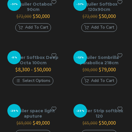
Alquiler Octabox
Alquiler Softbox
-31%
-31%
90cm
120x90cm
El
El
El
El
$
50,000
$
50,000
$
72,000
$
72,000
precio
precio
precio
precio
original
actual
original
actual
Add To Cart
Add To Cart
era:
es:
era:
es:
$72,000.
$50,000.
$72,000.
$50,000
Alquiler Softbox Deep
Alquiler Sombrilla
-5%
-12%
Octa 100cm
parabolica 218cm
Rango
El
El
$
8,300
-
$
50,000
$
79,000
$
90,000
de
precio
precio
precios:
original
actual
Select Options
Add To Cart
desde
era:
es:
Este
$8,300
$90,000.
$79,000
producto
hasta
tiene
$50,000
múltiples
variantes.
Las
Alquiler space light
Alquiler Strip softbox
-29%
-23%
opciones
aputure
120
se
El
El
El
El
$
49,000
$
50,000
$
69,000
$
65,000
pueden
precio
precio
precio
precio
elegir