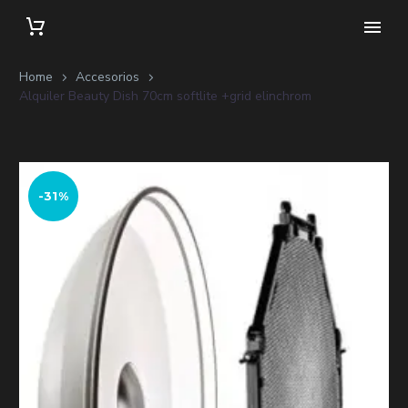
Home
Accesorios
Alquiler Beauty Dish 70cm softlite +grid elinchrom
-31%