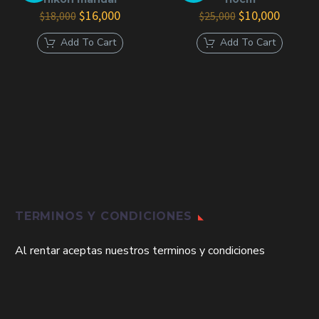
El
El
El
El
$
16,000
$
10,000
$
18,000
$
25,000
precio
precio
precio
precio
original
actual
original
actual
Add To Cart
Add To Cart
era:
es:
era:
es:
$18,000.
$16,000.
$25,000.
$10,000
TERMINOS Y CONDICIONES
Al rentar aceptas nuestros terminos y condiciones