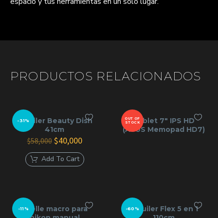
espacio y tus herramientas en un solo lugar.
PRODUCTOS RELACIONADOS
Alquiler Beauty Dish
OUT OF
Tablet 7″ IPS HD
-31%
STOCK
41cm
(ASUS Memopad HD7)
El
El
$
40,000
$
58,000
precio
precio
original
actual
Add To Cart
era:
es:
$58,000.
$40,000.
Fuelle macro para
Alquiler Flex 5 en 1
-11%
-60%
nikon manual
110cm