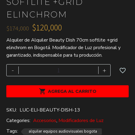
SOFTLITE +GRID
ELINCHROM
$
120,000
$
174,000
El
El
Alquiler de Alquiler Beauty Dish 70cm softlite +grid
precio
precio
elinchrom en Bogotá. Modificador de Luz profesional y
original
actual
garantizado, indispensable para tu producción.
era:
es:
$174,000.
$120,000.
Alquiler
-
+
Beauty
Dish
70cm

AGREGA AL CARRITO
softlite
+grid
SKU:
LUC-ELI-BEAUTY-DISH-13
elinchrom
cantidad
Categories:
Accesorios
,
Modificadores de Luz
Tags:
alquiler equipos audiovisuales bogota