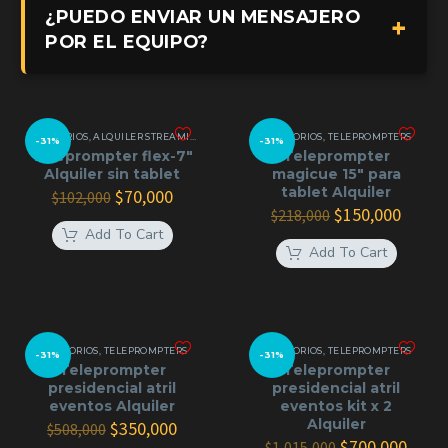
¿PUEDO ENVIAR UN MENSAJERO
POR EL EQUIPO?
ACCESORIOS
,
ALQUILER STREAMING
,
GRIP Y SOPORTES
ACCESORIOS
,
ILUMINACIÓN CONTINUA
,
TELEPROMPTERS
,
ST
-31%
-31%
Teleprompter flex-7″
Teleprompter
Alquiler sin tablet
magicue 15″ para
tablet Alquiler
El
El
$
70,000
$
102,000
precio
precio
El
El
$
150,000
$
218,000
original
actual
precio
precio
Add To Cart
era:
es:
original
actual
Add To Cart
$102,000.
$70,000.
era:
es:
$218,000.
$150,0
ACCESORIOS
,
TELEPROMPTERS
ACCESORIOS
,
TELEPROMPTERS
-31%
-31%
Teleprompter
Teleprompter
presidencial atril
presidencial atril
eventos Alquiler
eventos kit x 2
Alquiler
El
El
$
350,000
$
508,000
precio
precio
El
El
$
700,000
$
1,015,000