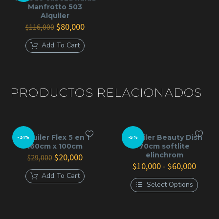
Manfrotto 503
Alquiler
El
El
$
80,000
$
116,000
precio
precio
original
actual
Add To Cart
era:
es:
$116,000.
$80,000.
PRODUCTOS RELACIONADOS
Alquiler Flex 5 en 1
Alquiler Beauty Dish
-31%
-5%
160cm x 100cm
70cm softlite
elinchrom
El
El
$
20,000
$
29,000
precio
precio
Rang
$
10,000
-
$
60,000
original
actual
de
Add To Cart
era:
es:
precio
Select Options
$29,000.
$20,000.
desde
Este
$10,0
producto
hasta
tiene
$60,0