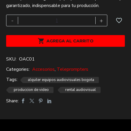
original
actual
garantizado, indispensable para tu producción.
era:
es:
$270,000.
$234,000.
Teleprompter
-
+
prompter
people
flex-

AGREGA AL CARRITO
15"Alquiler
cantidad
SKU:
OAC01
Categories:
Accesorios
,
Teleprompters
Tags:
alquiler equipos audiovisuales bogota
produccion de video
rental audiovisual
Share: