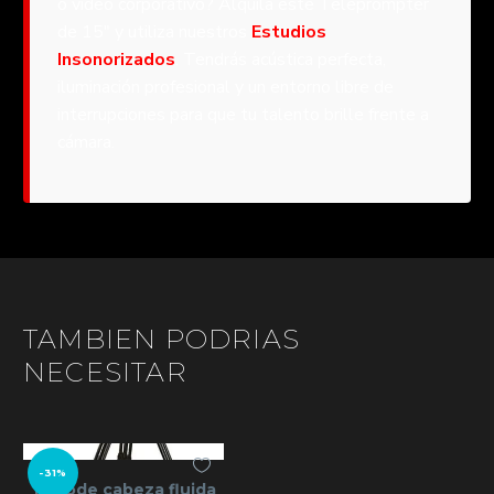
o video corporativo? Alquila este Teleprompter
de 15″ y utiliza nuestros
Estudios
Insonorizados
. Tendrás acústica perfecta,
iluminación profesional y un entorno libre de
interrupciones para que tu talento brille frente a
cámara.
TAMBIEN PODRIAS
NECESITAR
-31%
Trípode cabeza fluida