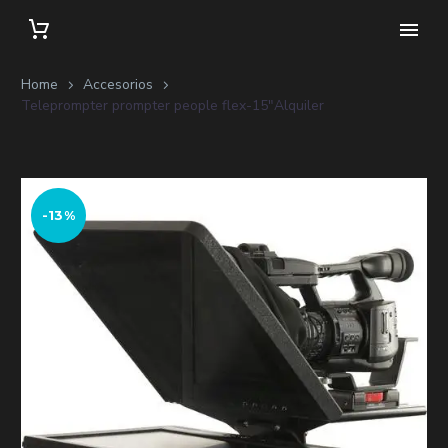
Home
Accesorios
Teleprompter prompter people flex-15″Alquiler
-13%