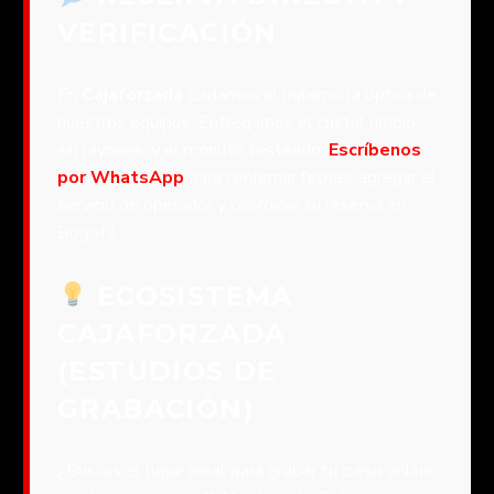
VERIFICACIÓN
En
Cajaforzada
cuidamos al máximo la óptica de
nuestros equipos. Entregamos el cristal limpio,
sin rayones, y el monitor testeado.
Escríbenos
por WhatsApp
para confirmar fechas, agregar el
servicio de operador y coordinar tu reserva en
Bogotá.
ECOSISTEMA
CAJAFORZADA
(ESTUDIOS DE
GRABACIÓN)
¿Buscas el lugar ideal para grabar tu curso online