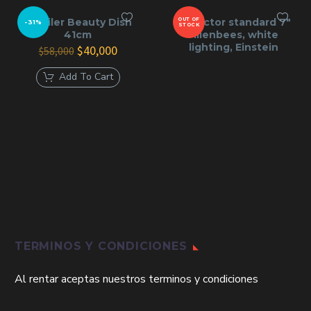
múltiples
variantes.
Las
Alquiler Beauty Dish
Reflector standard 7″
OUT OF
-31%
STOCK
opciones
41cm
Alienbees, white
se
lighting, Einstein
El
El
$
40,000
$
58,000
pueden
precio
precio
elegir
original
actual
Add To Cart
en
era:
es:
la
$58,000.
$40,000.
página
de
producto
TERMINOS Y CONDICIONES
Al rentar aceptas nuestros terminos y condiciones