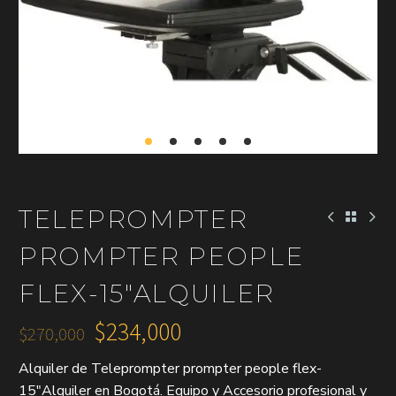
TELEPROMPTER
PROMPTER PEOPLE
FLEX-15″ALQUILER
$
234,000
$
270,000
El
El
Alquiler de Teleprompter prompter people flex-
precio
precio
15″Alquiler en Bogotá. Equipo y Accesorio profesional y