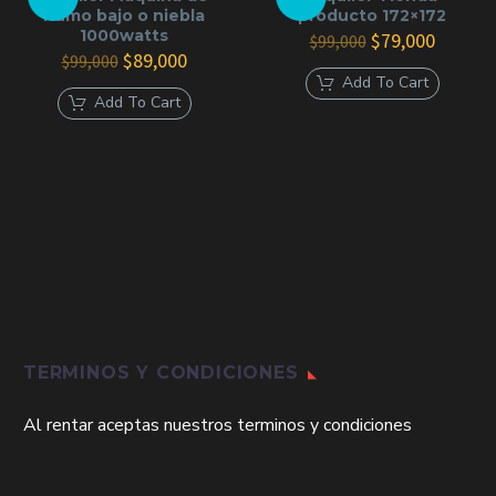
humo bajo o niebla
producto 172×172
1000watts
El
El
$
79,000
$
99,000
El
El
precio
precio
$
89,000
$
99,000
precio
precio
original
actual
Add To Cart
original
actual
era:
es:
Add To Cart
era:
es:
$99,000.
$79,000
$99,000.
$89,000.
TERMINOS Y CONDICIONES
Al rentar aceptas nuestros terminos y condiciones