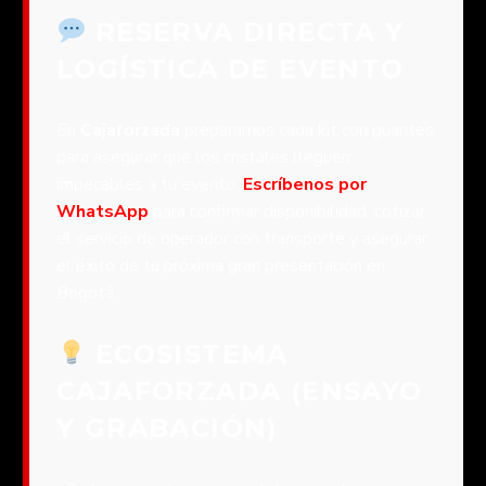
RESERVA DIRECTA Y
LOGÍSTICA DE EVENTO
En
Cajaforzada
preparamos cada kit con guantes
para asegurar que los cristales lleguen
impecables a tu evento.
Escríbenos por
WhatsApp
para confirmar disponibilidad, cotizar
el servicio de operador con transporte y asegurar
el éxito de tu próxima gran presentación en
Bogotá.
ECOSISTEMA
CAJAFORZADA (ENSAYO
Y GRABACIÓN)