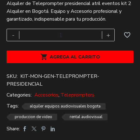
Alquiler de Teleprompter presidencial atril eventos kit 2
precio
precio
Alquiler en Bogotá. Equipo y Accesorio profesional y
original
actual
garantizado, indispensable para tu producción.
era:
es:
$1,015,000.
$700,000.
Teleprompter
-
+
presidencial
atril
eventos

AGREGA AL CARRITO
kit
x
SKU:
KIT-MON-GEN-TELEPROMPTER-
2
PRESIDENCIAL
Alquiler
cantidad
Categories:
Accesorios
,
Teleprompters
Tags:
alquiler equipos audiovisuales bogota
produccion de video
rental audiovisual
Share: