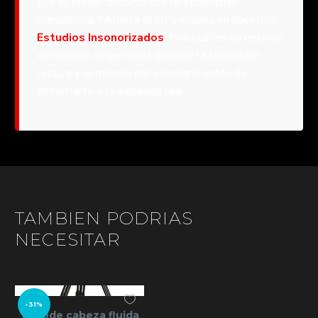
¿Es tu primer discurso con teleprompter
presidencial? Alquila el kit y ensaya en nuestros
Estudios Insonorizados
. Practicar en un entorno
controlado te permitirá dominar la técnica de
lectura y el manejo del escenario antes de
enfrentarte a la audiencia real.
TAMBIEN PODRIAS
NECESITAR
-31%
Trípode cabeza fluida