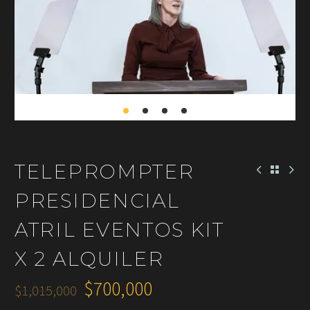
TELEPROMPTER
PRESIDENCIAL
ATRIL EVENTOS KIT
X 2 ALQUILER
$
700,000
$
1,015,000
El
El