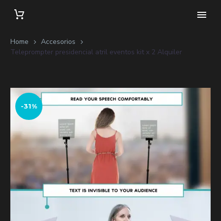
Home
Accesorios
Teleprompter presidencial atril eventos kit x 2 Alquiler
-31%