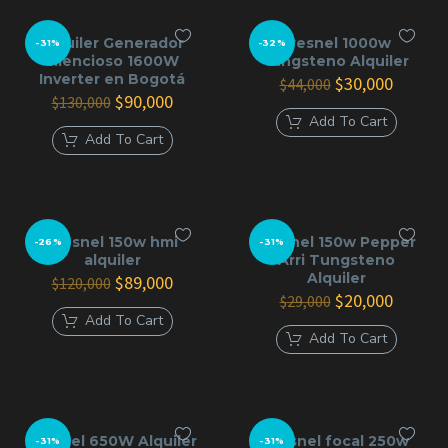
Alquiler Generador
Fresnel 1000w
-31%
-32%
silencioso 1600W
tungsteno Alquiler
Inverter en Bogotá
El
El
$
30,000
$
44,000
El
El
precio
precio
$
90,000
$
130,000
precio
precio
original
actual
Add To Cart
original
actual
era:
es:
Add To Cart
era:
es:
$44,000.
$30,000
$130,000.
$90,000.
Fresnel 150w hmi
Fresnel 150w Pepper
-26%
-31%
alquiler
Arri Tungsteno
Alquiler
El
El
$
89,000
$
120,000
precio
precio
El
El
$
20,000
$
29,000
original
actual
precio
precio
Add To Cart
era:
es:
original
actual
Add To Cart
$120,000.
$89,000.
era:
es:
$29,000.
$20,000
Fresnel 650W Alquiler
Fresnel focal 250w
-31%
-31%