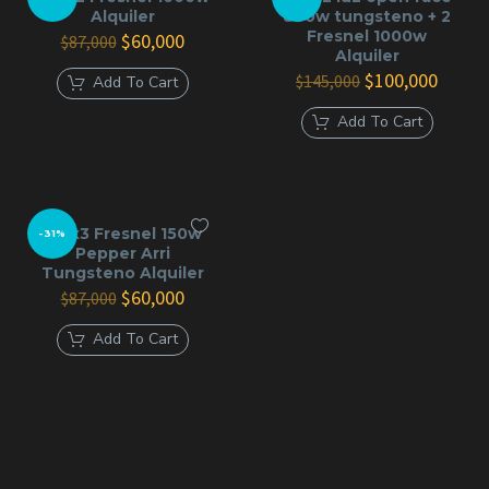
Alquiler
800w tungsteno + 2
Fresnel 1000w
El
El
$
60,000
$
87,000
Alquiler
precio
precio
original
actual
El
El
$
100,000
$
145,000
Add To Cart
era:
es:
precio
precio
$87,000.
$60,000.
original
actual
Add To Cart
era:
es:
$145,000.
$100,0
Kit x3 Fresnel 150w
-31%
Pepper Arri
Tungsteno Alquiler
El
El
$
60,000
$
87,000
precio
precio
original
actual
Add To Cart
era:
es:
$87,000.
$60,000.