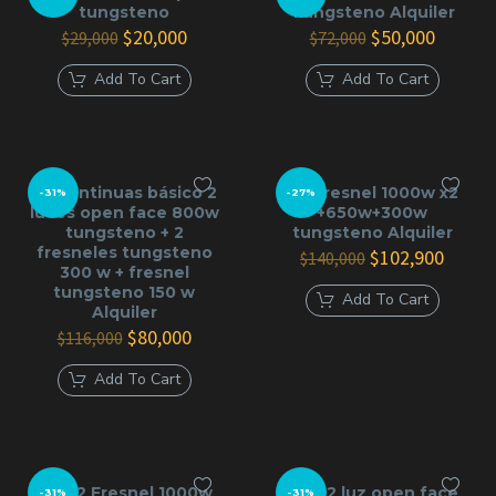
tungsteno
Tungsteno Alquiler
El
El
El
El
$
20,000
$
50,000
$
29,000
$
72,000
precio
precio
precio
precio
original
actual
original
actual
Add To Cart
Add To Cart
era:
es:
era:
es:
$29,000.
$20,000.
$72,000.
$50,000
kit continuas básico 2
Kit Fresnel 1000w x2
-31%
-27%
luces open face 800w
+650w+300w
tungsteno + 2
tungsteno Alquiler
fresneles tungsteno
El
El
$
102,900
$
140,000
300 w + fresnel
precio
precio
tungsteno 150 w
original
actual
Add To Cart
Alquiler
era:
es:
El
El
$140,000.
$102,9
$
80,000
$
116,000
precio
precio
original
actual
Add To Cart
era:
es:
$116,000.
$80,000.
Kit x 2 Fresnel 1000w
kit x 2 luz open face
-31%
-31%