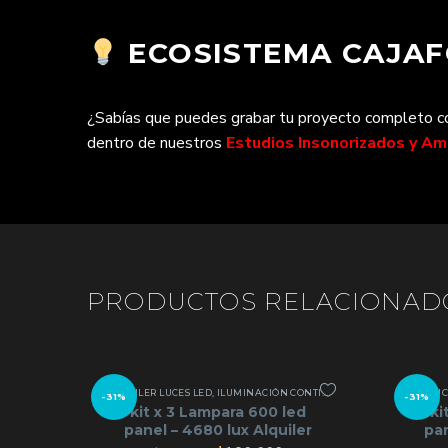
ECOSISTEMA CAJAFO
¿Sabías que puedes grabar tu proyecto completo con
dentro de nuestros
Estudios Insonorizados y A
PRODUCTOS RELACIONAD
ALQUILER LUCES LED
,
ILUMINACIÓN CONTINUA
,
KIT LUCES CONTIN
KIT LU
-31%
-31%
kit x 3 Lampara 600 led
ki
panel – 4680 lux Alquiler
pan