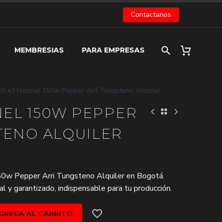
Contactanos
MEMBRESIAS
PARA EMPRESAS
Kit x3 Fresnel 150w Pepper Arri Tungsteno Alquiler
NEL 150W PEPPER
TENO ALQUILER
150w Pepper Arri Tungsteno Alquiler en Bogotá.
l y garantizado, indispensable para tu producción.
GREGA AL CARRITO