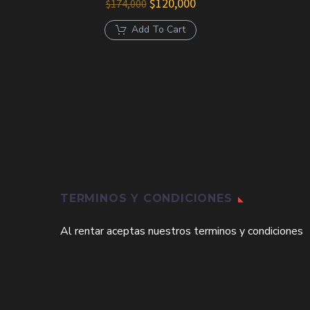
El
El
$
120,000
$
174,000
precio
precio
original
actual
Add To Cart
era:
es:
$174,000.
$120,000.
TERMINOS Y CONDICIONES
Al rentar aceptas nuestros terminos y condiciones