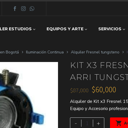
LER ESTUDIOS
EQUIPOS Y ARTE
SERVICIOS
z en Bogotá
Iluminación Continua
Alquiler Fresnel tungsteno
KIT X3 FRES
ARRI TUNGS
$
60,000
$
87,000
El
El
Alquiler de Kit x3 Fresnel 
precio
precio
Equipo y Accesorio profesiona
original
actual
era:
es:
Kit
-
+

A
x3