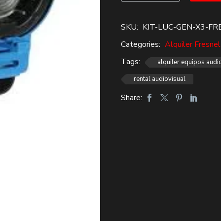
$87,000.
$60,000.
Fresnel
150w
SKU:
KIT-LUC-GEN-X3-FR
Pepper
Categories:
Alquiler Fresne
Arri
Tungsteno
Tags:
alquiler equipos audi
Alquiler
rental audiovisual
cantidad
Share: