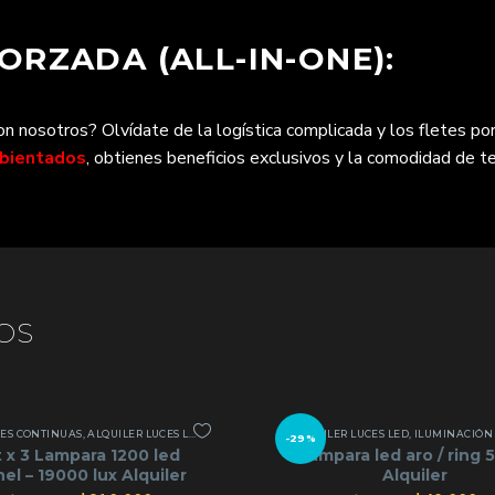
RZADA (ALL-IN-ONE):
 nosotros? Olvídate de la logística complicada y los fletes por
mbientados
, obtienes beneficios exclusivos y la comodidad de te
OS
UAS
CES CONTINUAS
,
ALQUILER LUCES LED
,
ILUMINACIÓN CONTINUA
ALQUILER LUCES LED
,
ILUMINACIÓN C
-29%
t x 3 Lampara 1200 led
Lampara led aro / ring
el – 19000 lux Alquiler
Alquiler