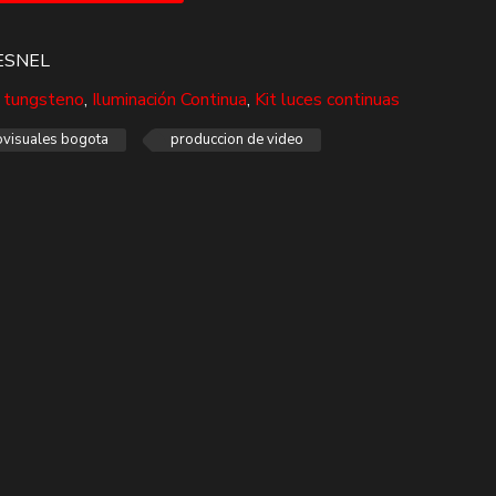
ESNEL
l tungsteno
,
Iluminación Continua
,
Kit luces continuas
ovisuales bogota
produccion de video