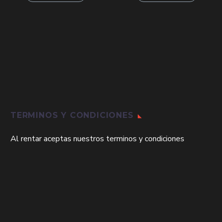
era:
es:
era:
es:
$174,000.
$120,000.
$304,000.
$210,0
TERMINOS Y CONDICIONES
Al rentar aceptas nuestros terminos y condiciones