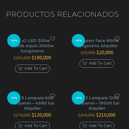
PRODUCTOS RELACIONADOS
Kit x2 LED 300w
luz open face 800w
-31%
-31%
5500k equiv 2000w
tungsteno Alquiler
tungsteno
El
El
$
20,000
$
29,000
El
El
precio
precio
$
180,000
$
261,000
precio
precio
original
actual
Add To Cart
original
actual
era:
es:
Add To Cart
era:
es:
$29,000.
$20,000
$261,000.
$180,000.
kit x 3 Lampara 600
kit x 3 Lampara 1200
-31%
-31%
led panel – 4680 lux
led panel – 19000 lux
Alquiler
Alquiler
El
El
El
El
$
120,000
$
210,000
$
174,000
$
304,000
precio
precio
precio
precio
original
actual
original
actual
Add To Cart
Add To Cart