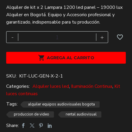
El
El
Alquiler de kit x 2 Lampara 1200 led panel – 19000 lux
precio
precio
Alquiler en Bogotá. Equipo y Accesorio profesional y
original
actual
garantizado, indispensable para tu producción.
era:
es:
$203,000.
$140,000.
kit
-
+
x
2
Lampara

AGREGA AL CARRITO
1200
led
SKU:
KIT-LUC-GEN-X-2-1
panel
-
Categories:
Alquiler luces led
,
Iluminación Continua
,
Kit
19000
luces continuas
lux
Tags:
alquiler equipos audiovisuales bogota
Alquiler
produccion de video
rental audiovisual
cantidad
Share: