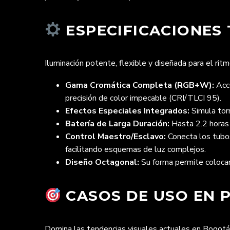
ESPECIFICACIONES 
Iluminación potente, flexible y diseñada para el rit
Gama Cromática Completa (RGB+W):
Acce
precisión de color impecable (CRI/TLCI 95).
Efectos Especiales Integrados:
Simula torm
Batería de Larga Duración:
Hasta 2.2 horas 
Control Maestro/Esclavo:
Conecta los tubos
facilitando esquemas de luz complejos.
Diseño Octagonal:
Su forma permite colocarl
CASOS DE USO EN 
Domina las tendencias visuales actuales en Bogotá