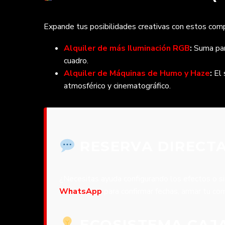
Expande tus posibilidades creativas con estos co
Alquiler de más Iluminación RGB
:
Suma pan
cuadro.
Alquiler de Máquinas de Humo y Haze
:
El 
atmosférico y cinematográfico.
RESERVA DIRECTA
¿Necesitas ayuda configurando los efectos o si
WhatsApp
para confirmar fechas, armar tu co
ECOSISTEMA CAJ