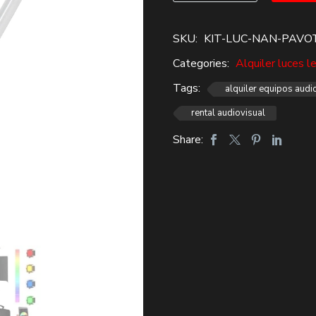
$359,400.
$250,000.
TUBO
RGB
SKU:
KIT-LUC-NAN-PAVO
kit
Categories:
Alquiler luces l
x4
Alquiler
Tags:
alquiler equipos audi
cantidad
rental audiovisual
Share: