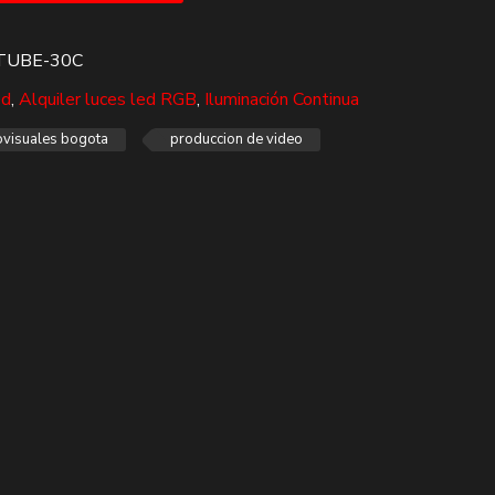
TUBE-30C
ed
,
Alquiler luces led RGB
,
Iluminación Continua
ovisuales bogota
produccion de video