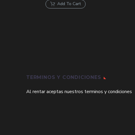
original
actual
Add To Cart
era:
es:
$120,000.
$113,100.
TERMINOS Y CONDICIONES
Al rentar aceptas nuestros terminos y condiciones