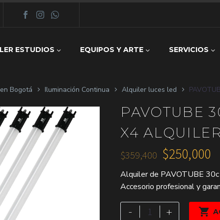
LER ESTUDIOS
EQUIPOS Y ARTE
SERVICIOS
z en Bogotá
Iluminación Continua
Alquiler luces led
PAVOTUBE
PAVOTUBE 3
X4 ALQUILE
$
250,000
$
359,400
El
El
Alquiler de PAVOTUBE 30c T
precio
precio
Accesorio profesional y garan
original
actual
era:
es:
PAVOTUBE
-
+

A
30c