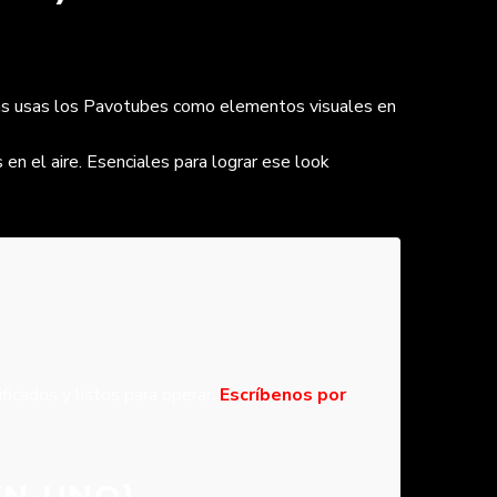
as usas los Pavotubes como elementos visuales en
en el aire. Esenciales para lograr ese look
icados y listos para operar.
Escríbenos por
EN-UNO)