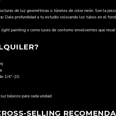
ucturas de luz geométricas o túneles de color neón. Son la pieza
s:
Dale profundidad a tu estudio colocando los tubos en el fondo
a
light painting
o como luces de contorno envolventes que resalta
LQUILER?
).
a.
de 1/4″-20.
 luz básicos para cada unidad.
(CROSS-SELLING RECOMEND