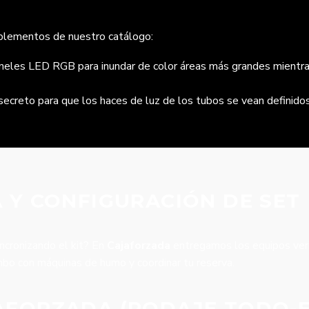
mplementos de nuestro catálogo:
eles LED RGB para inundar de color áreas más grandes mientr
secreto para que los haces de luz de los tubos se vean definidos 
 Y CONFIGURACIÓN DE SET
ncronizando el kit? En
Cajaforzada
entregamos los equipos verif
mbo con máquinas de humo y coordinar tu reserva.
AFORZADA (RODAJE TODO-