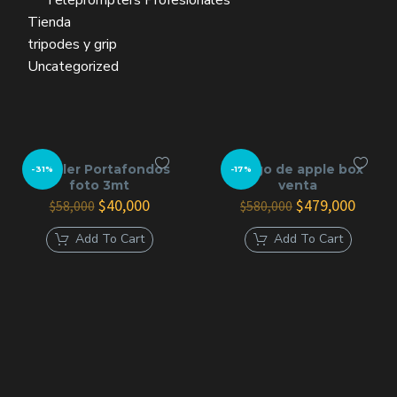
Teleprompters Profesionales
Tienda
tripodes y grip
Uncategorized
Alquiler Portafondos
juego de apple box
-31%
-17%
foto 3mt
venta
El
El
El
El
$
40,000
$
479,000
$
58,000
$
580,000
precio
precio
precio
precio
original
actual
original
actual
Add To Cart
Add To Cart
era:
es:
era:
es:
$58,000.
$40,000.
$580,000.
$479,0