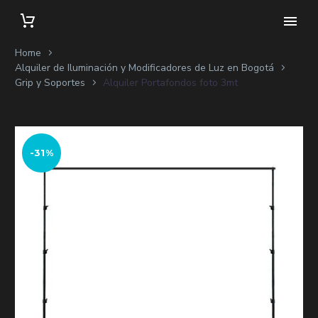
Home
Alquiler de Iluminación y Modificadores de Luz en Bogotá
Grip y Soportes
Alquiler Portafondos foto 3mt
-31%