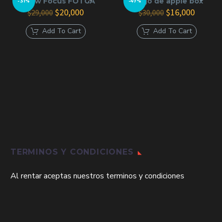
Follow Focus FOTGA
juego de apple box
-31%
-47%
El
El
El
El
$
20,000
$
16,000
$
29,000
$
30,000
precio
precio
precio
precio
original
actual
original
actual
Add To Cart
Add To Cart
era:
es:
era:
es:
$29,000.
$20,000.
$30,000.
$16,000
TERMINOS Y CONDICIONES
Al rentar aceptas nuestros terminos y condiciones