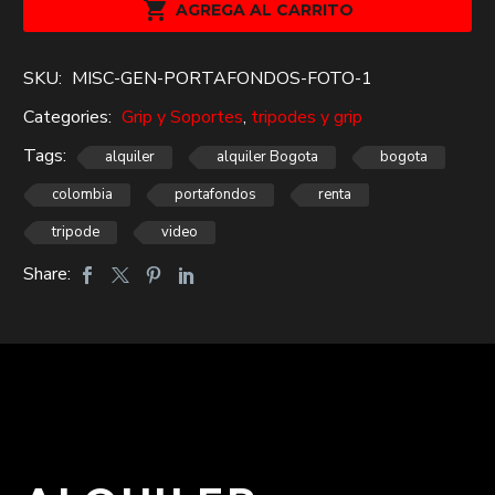
3mt

AGREGA AL CARRITO
$58,000.
$40,000.
cantidad
SKU:
MISC-GEN-PORTAFONDOS-FOTO-1
Categories:
Grip y Soportes
,
tripodes y grip
Tags:
alquiler
alquiler Bogota
bogota
colombia
portafondos
renta
tripode
video
Share: