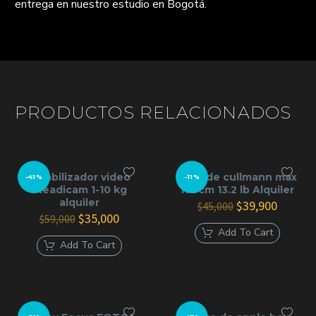
entrega en nuestro estudio en Bogotá.
PRODUCTOS RELACIONADOS
Estabilizador video
Tripode cullmann max
-41%
-11%
steadicam 1-10 kg
178cm 13.2 lb Alquiler
alquiler
El
El
$
39,900
$
45,000
El
El
precio
precio
$
35,000
$
59,000
precio
precio
original
actual
Add To Cart
original
actual
era:
es:
Add To Cart
era:
es:
$45,000.
$39,900
$59,000.
$35,000.