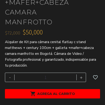
+MAFER+CABEZA
CAMARA
MANFROTTO
$
50,000
$
72,000
El
El
Alquiler de Kit para cámara cenital flatlay c stand
precio
precio
matthews + century 100cm + galleta +mafer+cabeza
original
actual
camara manfrotto en Bogotá. Cámara de Video /
era:
es:
Fotografía profesional y garantizado, indispensable para
$72,000.
$50,000.
tu producción.
Kit
-
+
para
cámara
cenital

AGREGA AL CARRITO
flatlay
c