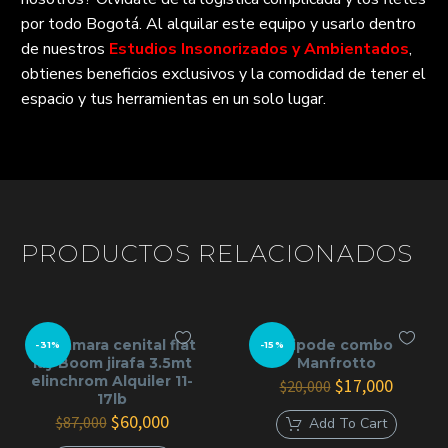
por todo Bogotá. Al alquilar este equipo y usarlo dentro
de nuestros
Estudios Insonorizados y Ambientados
,
obtienes beneficios exclusivos y la comodidad de tener el
espacio y tus herramientas en un solo lugar.
PRODUCTOS RELACIONADOS
Kit camara cenital flat
tripode combo
-31%
-15%
lay Boom jirafa 3.5mt
Manfrotto
elinchrom Alquiler 11-
El
El
$
17,000
$
20,000
17lb
precio
precio
El
El
original
actual
$
60,000
$
87,000
Add To Cart
precio
precio
era:
es: