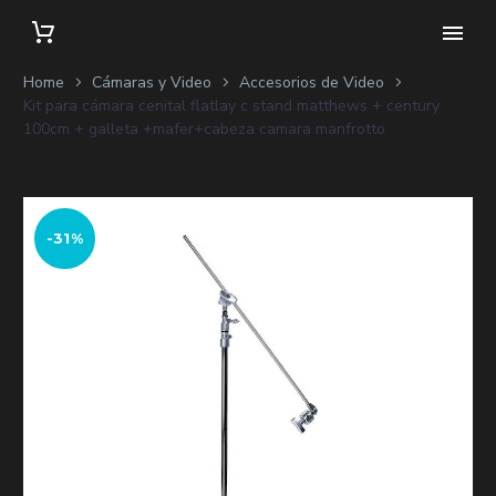
Home
Cámaras y Video
Accesorios de Video
Kit para cámara cenital flatlay c stand matthews + century
100cm + galleta +mafer+cabeza camara manfrotto
-31%