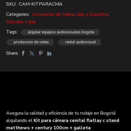
SKU:
CAM-KITPARACMA
stand
matthews
Categories:
Accesorios de Video
,
Grip y Soportes
,
+
tripodes y grip
century
Tags:
alquiler equipos audiovisuales bogota
100cm
produccion de video
rental audiovisual
+
galleta
Share:
+mafer+cabeza
camara
manfrotto
cantidad
Asegura la calidad y eficiencia de tu rodaje en Bogotá
alquilando el
Kit para cámara cenital flatlay c stand
matthews + century 100cm + galleta