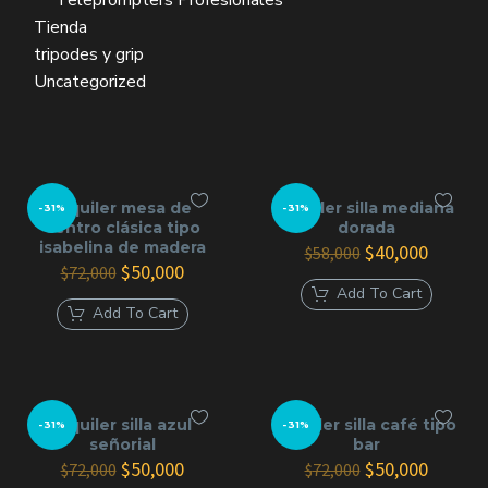
Teleprompters Profesionales
Tienda
tripodes y grip
Uncategorized
Alquiler mesa de
Alquiler silla mediana
-31%
-31%
centro clásica tipo
dorada
isabelina de madera
El
El
$
40,000
$
58,000
El
El
precio
precio
$
50,000
$
72,000
precio
precio
original
actual
Add To Cart
original
actual
era:
es:
Add To Cart
era:
es:
$58,000.
$40,000
$72,000.
$50,000.
Alquiler silla azul
Alquiler silla café tipo
-31%
-31%
señorial
bar
El
El
El
El
$
50,000
$
50,000
$
72,000
$
72,000
precio
precio
precio
precio