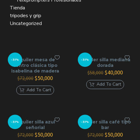
Teleprompters Profesionales
Tienda
tripodes y grip
Uncategorized
Alquiler mesa de
Alquiler silla mediana
-31%
-31%
centro clásica tipo
dorada
isabelina de madera
El
El
$
40,000
$
58,000
El
El
precio
precio
$
50,000
$
72,000
precio
precio
original
actual
Add To Cart
original
actual
era:
es:
Add To Cart
era:
es:
$58,000.
$40,000
$72,000.
$50,000.
Alquiler silla azul
Alquiler silla café tipo
-31%
-31%
señorial
bar
El
El
El
El
$
50,000
$
50,000
$
72,000
$
72,000
precio
precio
precio
precio