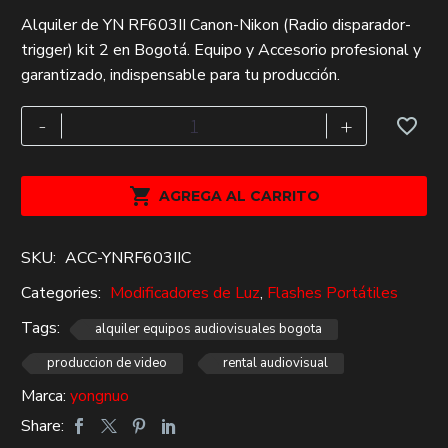
El
El
Alquiler de YN RF603II Canon-Nikon (Radio disparador-
precio
precio
trigger) kit 2 en Bogotá. Equipo y Accesorio profesional y
original
actual
garantizado, indispensable para tu producción.
era:
es:
$58,000.
$40,000.
YN
-
+
RF603II
Canon-
Nikon

AGREGA AL CARRITO
(Radio
disparador-
SKU:
ACC-YNRF603IIC
trigger)
kit
Categories:
Modificadores de Luz
,
Flashes Portátiles
2
Tags:
alquiler equipos audiovisuales bogota
cantidad
produccion de video
rental audiovisual
Marca:
yongnuo
Share: