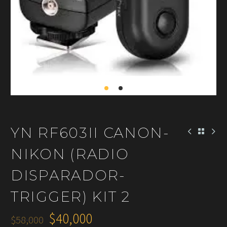
YN RF603II CANON-
NIKON (RADIO
DISPARADOR-
TRIGGER) KIT 2
$
40,000
$
58,000