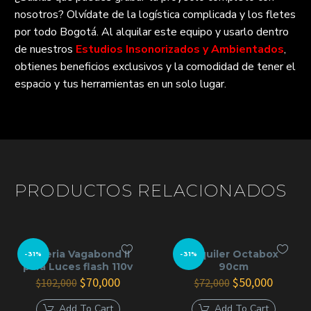
nosotros? Olvídate de la logística complicada y los fletes
por todo Bogotá. Al alquilar este equipo y usarlo dentro
de nuestros
Estudios Insonorizados y Ambientados
,
obtienes beneficios exclusivos y la comodidad de tener el
espacio y tus herramientas en un solo lugar.
PRODUCTOS RELACIONADOS
Bateria Vagabond II
Alquiler Octabox
-31%
-31%
para Luces flash 110v
90cm
El
El
El
El
$
70,000
$
50,000
$
102,000
$
72,000
precio
precio
precio
precio
original
actual
original
actual
Add To Cart
Add To Cart