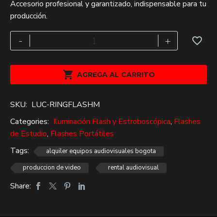
Accesorio profesional y garantizado, indispensable para tu
original
actual
producción.
era:
es:
$59,000.
$40,000.
Alquiler
-
+
Ringflash
Macro
yn14EX

AGREGA AL CARRITO
cantidad
SKU:
LUC-RINGFLASHM
Categories:
Iluminación Flash y Estroboscópica
,
Flashes
de Estudio
,
Flashes Portátiles
Tags:
alquiler equipos audiovisuales bogota
produccion de video
rental audiovisual
Share: