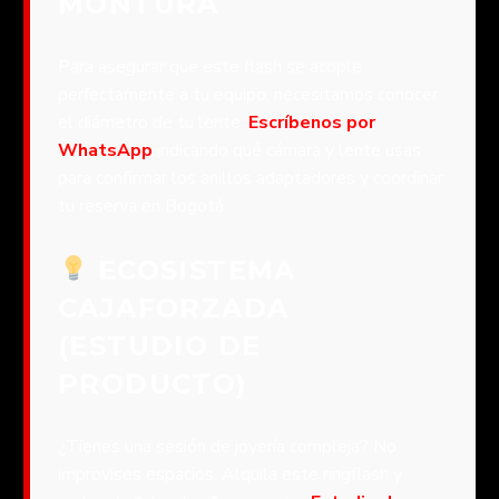
MONTURA
Para asegurar que este flash se acople
perfectamente a tu equipo, necesitamos conocer
el diámetro de tu lente.
Escríbenos por
WhatsApp
indicando qué cámara y lente usas
para confirmar los anillos adaptadores y coordinar
tu reserva en Bogotá.
ECOSISTEMA
CAJAFORZADA
(ESTUDIO DE
PRODUCTO)
¿Tienes una sesión de joyería compleja? No
improvises espacios. Alquila este ringflash y