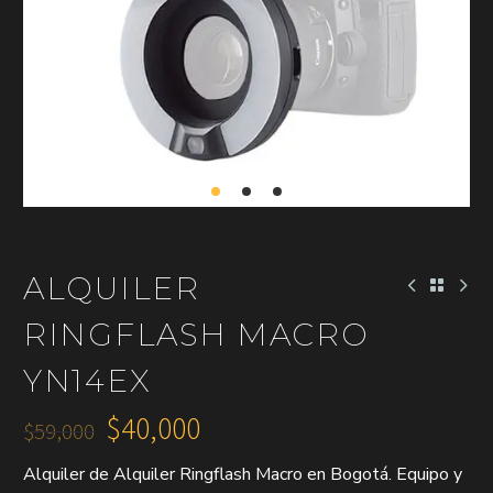
ALQUILER
RINGFLASH MACRO
YN14EX
$
40,000
$
59,000
El
El
Alquiler de Alquiler Ringflash Macro en Bogotá. Equipo y
precio
precio