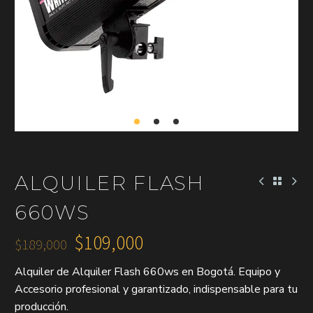
ALQUILER FLASH
660WS
$
109,000
$
189,000
El
El
Alquiler de Alquiler Flash 660ws en Bogotá. Equipo y
precio
precio
Accesorio profesional y garantizado, indispensable para tu
original
actual
producción.