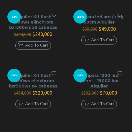
Alquiler Kit flash
Lampara led aro / ring
-31%
-29%
1500ws elinchrom
50cm Alquiler
bxr500ws x3 cabezas
El
El
$
49,000
$
69,000
El
El
precio
precio
$
240,000
$
348,000
precio
precio
original
actual
Add To Cart
original
actual
era:
es:
Add To Cart
era:
es:
$69,000.
$49,000
$348,000.
$240,000.
Alquiler Kit flash
Lampara 1200 led
-31%
-31%
2000ws elinchrom
panel – 19000 lux
bxr500ws x4 cabezas
Alquiler
El
El
El
El
$
320,000
$
70,000
$
464,000
$
102,000
precio
precio
precio
precio
original
actual
original
actual
Add To Cart
Add To Cart
era:
es:
era:
es:
$464,000.
$320,000.
$102,000.
$70,00