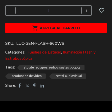
era:
es:
$189,000.
$109,000.
Alquiler
-
+
Flash
660ws
cantidad

AGREGA AL CARRITO
SKU:
LUC-GEN-FLASH-660WS
Categories:
Flashes de Estudio
,
Iluminación Flash y
Estroboscópica
Tags:
alquiler equipos audiovisuales bogota
produccion de video
rental audiovisual
Share: