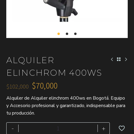
ALQUILER
ELINCHROM 400WS
$
70,000
$
102,000
El
El
Alquiler de Alquiler elinchrom 400ws en Bogotá. Equipo
precio
precio
y Accesorio profesional y garantizado, indispensable para
original
actual
tu producción.
era:
es:
$102,000.
$70,000.
Alquiler
-
+
elinchrom