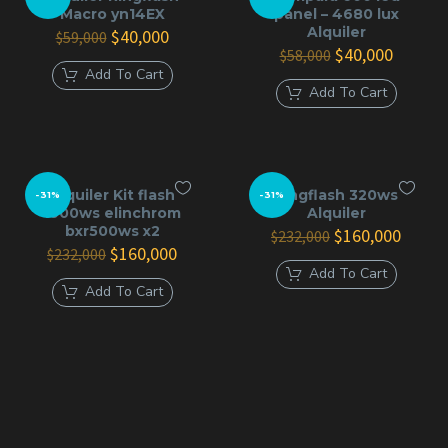
Macro yn14EX
panel – 4680 lux
Alquiler
El
El
$
40,000
$
59,000
precio
precio
El
El
$
40,000
$
58,000
original
actual
precio
precio
Add To Cart
era:
es:
original
actual
Add To Cart
$59,000.
$40,000.
era:
es:
$58,000.
$40,000
Alquiler Kit flash
Ringflash 320ws
-31%
-31%
1000ws elinchrom
Alquiler
bxr500ws x2
El
El
$
160,000
$
232,000
El
El
precio
precio
$
160,000
$
232,000
precio
precio
original
actual
Add To Cart
original
actual
era:
es:
Add To Cart
era:
es:
$232,000.
$160,0
$232,000.
$160,000.