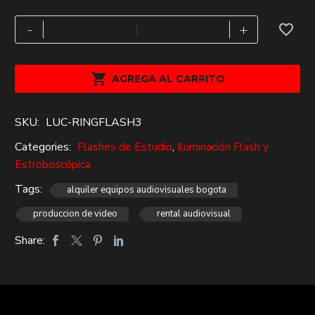
era:
es:
$232,000.
$160,000.
Ringflash
-
+
320ws
Alquiler
cantidad

AGREGA AL CARRITO
SKU:
LUC-RINGFLASH3
Categories:
Flashes de Estudio
,
Iluminación Flash y
Estroboscópica
Tags:
alquiler equipos audiovisuales bogota
produccion de video
rental audiovisual
Share: