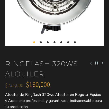
RINGFLASH 320WS
ALQUILER
$
160,000
$
232,000
El
El
Alquiler de Ringflash 320ws Alquiler en Bogotá. Equipo
precio
precio
y Accesorio profesional y garantizado, indispensable para
original
actual
tu producción.