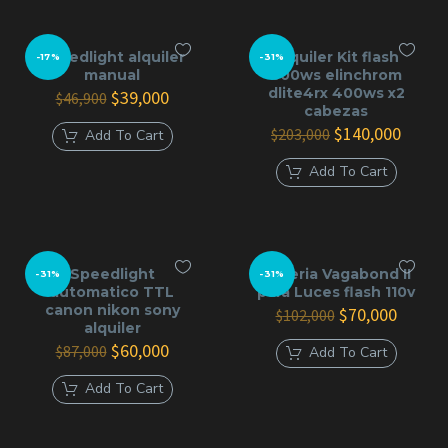
Speedlight alquiler
Alquiler Kit flash
-17%
-31%
manual
800ws elinchrom
dlite4rx 400ws x2
El
El
$
39,000
$
46,900
cabezas
precio
precio
original
actual
El
El
$
140,000
$
203,000
Add To Cart
era:
es:
precio
precio
$46,900.
$39,000.
original
actual
Add To Cart
era:
es:
$203,000.
$140,0
Speedlight
Bateria Vagabond II
-31%
-31%
automatico TTL
para Luces flash 110v
canon nikon sony
El
El
$
70,000
$
102,000
alquiler
precio
precio
El
El
original
actual
$
60,000
$
87,000
Add To Cart
precio
precio
era:
es:
original
actual
$102,000.
$70,00
Add To Cart
era:
es:
$87,000.
$60,000.