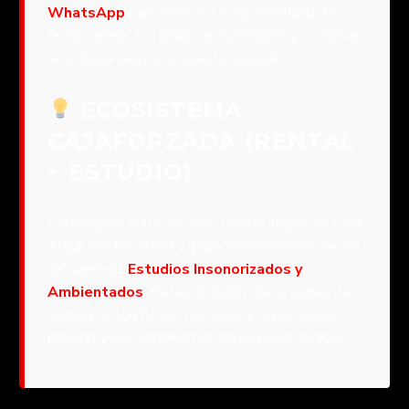
WhatsApp
para verificar la disponibilidad de
fechas, armar tu combo de iluminación y coordinar
la entrega segura en nuestro estudio.
ECOSISTEMA
CAJAFORZADA (RENTAL
+ ESTUDIO)
Este equipo brilla aún más cuando juegas de local.
Alquila el FS-300B y graba directamente dentro
de nuestros
Estudios Insonorizados y
Ambientados
. Evitas el tráfico de la ciudad, te
olvidas de los fletes costosos y resuelves el
espacio y las herramientas en una sola locación.