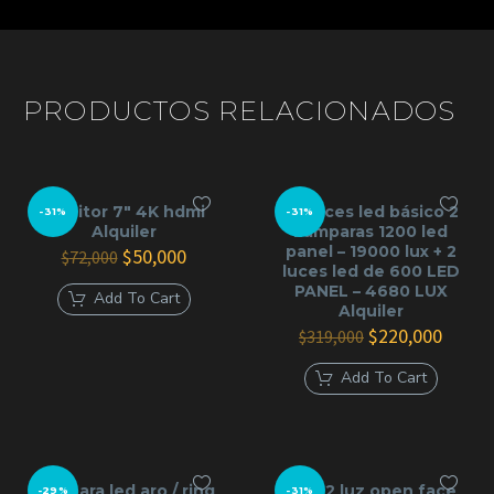
PRODUCTOS RELACIONADOS
Monitor 7″ 4K hdmi
kit luces led básico 2
-31%
-31%
Alquiler
Lamparas 1200 led
panel – 19000 lux + 2
El
El
$
50,000
$
72,000
luces led de 600 LED
precio
precio
PANEL – 4680 LUX
original
actual
Add To Cart
Alquiler
era:
es:
$72,000.
$50,000.
El
El
$
220,000
$
319,000
precio
precio
original
actual
Add To Cart
era:
es:
$319,000.
$220,0
Lampara led aro / ring
kit x 2 luz open face
-29%
-31%