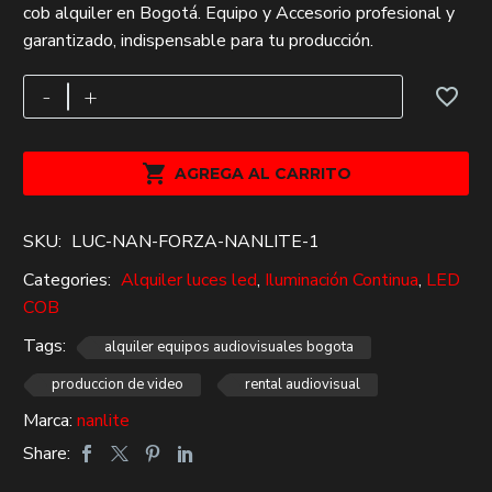
cob alquiler en Bogotá. Equipo y Accesorio profesional y
original
actual
garantizado, indispensable para tu producción.
era:
es:
$400,000.
$169,000.
Forza
-
+
Nanlite
FS-
300B

AGREGA AL CARRITO
320W
bi-
SKU:
LUC-NAN-FORZA-NANLITE-1
color
LED
Categories:
Alquiler luces led
,
Iluminación Continua
,
LED
cob
COB
alquiler
Tags:
alquiler equipos audiovisuales bogota
cantidad
produccion de video
rental audiovisual
Marca:
nanlite
Share: