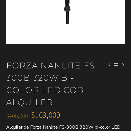
FORZA NANLITE FS-
300B 320W BI-
COLOR LED COB
ALQUILER
$
169,000
$
400,000
El
El
Alquiler de Forza Nanlite FS-300B 320W bi-color LED
precio
precio