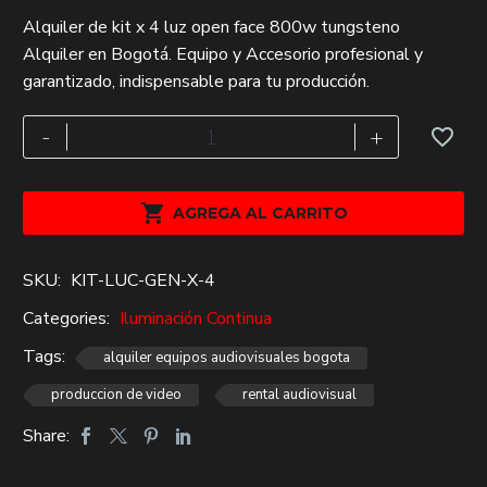
El
El
Alquiler de kit x 4 luz open face 800w tungsteno
precio
precio
Alquiler en Bogotá. Equipo y Accesorio profesional y
original
actual
garantizado, indispensable para tu producción.
era:
es:
$120,000.
$113,100.
kit
-
+
x
4
luz

AGREGA AL CARRITO
open
face
SKU:
KIT-LUC-GEN-X-4
800w
tungsteno
Categories:
Iluminación Continua
Alquiler
Tags:
alquiler equipos audiovisuales bogota
cantidad
produccion de video
rental audiovisual
Share: