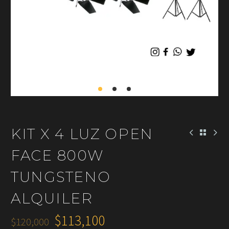
KIT X 4 LUZ OPEN
FACE 800W
TUNGSTENO
ALQUILER
$
113,100
$
120,000