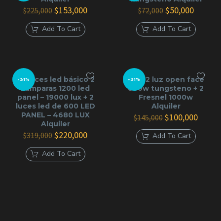
página
El
El
El
El
$
153,000
$
50,000
$
225,000
de
$
72,000
precio
precio
precio
precio
producto
original
actual
original
actual
Add To Cart
Add To Cart
era:
es:
era:
es:
$225,000.
$153,000.
$72,000.
$50,000
kit luces led básico 2
kit x 2 luz open face
-31%
-31%
Lamparas 1200 led
800w tungsteno + 2
panel – 19000 lux + 2
Fresnel 1000w
luces led de 600 LED
Alquiler
PANEL – 4680 LUX
El
El
$
100,000
$
145,000
Alquiler
precio
precio
El
El
original
actual
$
220,000
$
319,000
Add To Cart
precio
precio
era:
es:
original
actual
$145,000.
$100,0
Add To Cart
era:
es:
$319,000.
$220,000.