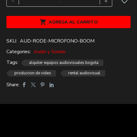
-
+
boom
RODE
NTG-

AGREGA AL CARRITO
2
SHOTGUN
SKU:
AUD-RODE-MICROFONO-BOOM
Alquiler
cantidad
Categories:
Audio y Sonido
Tags:
alquiler equipos audiovisuales bogota
produccion de video
rental audiovisual
Share: