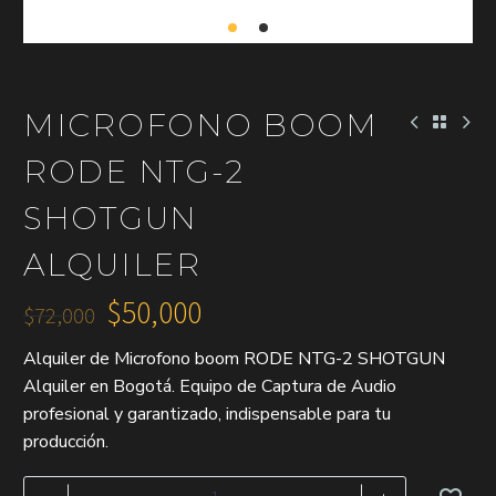
MICROFONO BOOM
RODE NTG-2
SHOTGUN
ALQUILER
$
50,000
$
72,000
El
El
Alquiler de Microfono boom RODE NTG-2 SHOTGUN
precio
precio
Alquiler en Bogotá. Equipo de Captura de Audio
original
actual
profesional y garantizado, indispensable para tu
era:
es:
producción.
$72,000.
$50,000.
Microfono