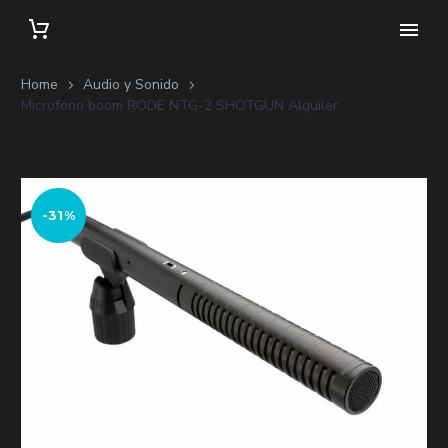
Home
Audio y Sonido
Microfono boom RODE NTG-2 SHOTGUN Alquiler
-31%