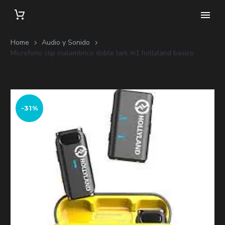
Home
Audio y Sonido
Microfono clip inalambrico doble lark m1 hollyland basico
-31%