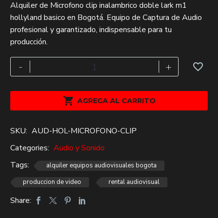
Alquiler de Microfono clip inalambrico doble lark m1
precio
precio
hollyland basico en Bogotá. Equipo de Captura de Audio
original
actual
profesional y garantizado, indispensable para tu
era:
es:
producción.
$72,000.
$50,000.
Microfono
-
+
clip
inalambrico
doble

AGREGA AL CARRITO
lark
m1
SKU:
AUD-HOL-MICROFONO-CLIP
hollyland
basico
Categories:
Audio y Sonido
cantidad
Tags:
alquiler equipos audiovisuales bogota
produccion de video
rental audiovisual
Share: