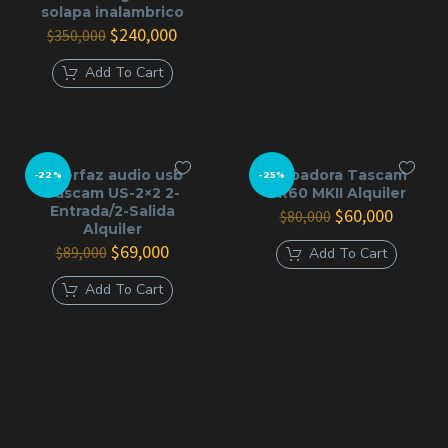
solapa inalambrico
$72,000.
$50,000
El
El
$
240,000
$
350,000
precio
precio
original
actual
Add To Cart
era:
es:
$350,000.
$240,000.
Interfaz audio usb
Grabadora Tascam
-22%
-25%
Tascam US-2×2 2-
DR60 MKII Alquiler
Entrada/2-Salida
El
El
$
60,000
$
80,000
Alquiler
precio
precio
El
El
original
actual
$
69,000
$
89,000
Add To Cart
precio
precio
era:
es:
original
actual
$80,000.
$60,000
Add To Cart
era:
es:
$89,000.
$69,000.