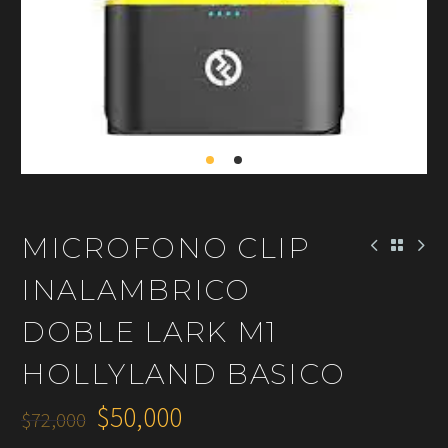
MICROFONO CLIP
INALAMBRICO
DOBLE LARK M1
HOLLYLAND BASICO
$
50,000
$
72,000
El
El