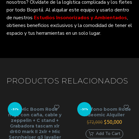
nosotros? Olvídate de la logística complicada y los fletes
por todo Bogotá. Al alquilar este equipo y usarlo dentro
de nuestros
Estudios Insonorizados y Ambientados
,
obtienes beneficios exclusivos y la comodidad de tener el
espacio y tus herramientas en un solo lugar.
PRODUCTOS RELACIONADOS
KIT Mic Boom Rode
Microfono boom Rode
-31%
-31%
ntg2 con caña, cable y
videomic Alquiler
zeppelin + C stand +
El
El
$
50,000
$
72,000
Grabadora tascam xlr
precio
precio
dr60 mark II 2xlr + Mic
original
actual
Add To Cart
Sennheiser g3 lavalier
era:
es: