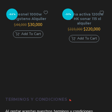
Fresnel 1000w
Cabina activa 1200w
-32%
-31%
tungsteno Alquiler
15″ HK sonar 115 xl
alquiler
El
El
$
30,000
$
44,000
precio
precio
El
El
$
220,000
$
319,000
original
actual
precio
precio
Add To Cart
era:
es:
original
actual
Add To Cart
$44,000.
$30,000.
era:
es:
$319,000.
$220,0
TERMINOS Y CONDICIONES
Al rentar aceptas nuestros terminos y condiciones