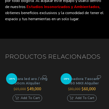
por todo Bogotá. Al alquilar este equipo y usarlo dentro
de nuestros
Estudios Insonorizados y Ambientados
,
obtienes beneficios exclusivos y la comodidad de tener el
espacio y tus herramientas en un solo lugar.
PRODUCTOS RELACIONADOS
Lampara led aro / ring
Grabadora Tascam
-29%
-25%
50cm Alquiler
DR60 MKII Alquiler
El
El
El
El
$
49,000
$
60,000
$
69,000
$
80,000
precio
precio
precio
precio
original
actual
original
actual
Add To Cart
Add To Cart
era:
es:
era:
es:
$69,000.
$49,000.
$80,000.
$60,000