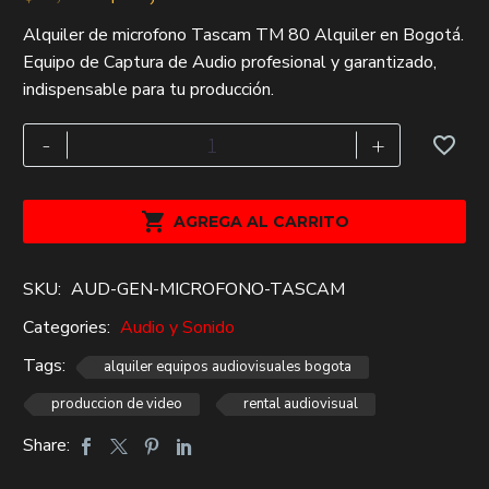
El
El
Alquiler de microfono Tascam TM 80 Alquiler en Bogotá.
precio
precio
Equipo de Captura de Audio profesional y garantizado,
original
actual
indispensable para tu producción.
era:
es:
$72,000.
$50,000.
microfono
-
+
Tascam
TM
80

AGREGA AL CARRITO
Alquiler
cantidad
SKU:
AUD-GEN-MICROFONO-TASCAM
Categories:
Audio y Sonido
Tags:
alquiler equipos audiovisuales bogota
produccion de video
rental audiovisual
Share: