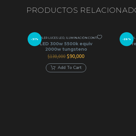
PRODUCTOS RELACIONAD
ALQUILER LUCES LED
,
ILUMINACIÓN CONTINUA
,
LED COB
ALQUIL
-31%
-26%
LED 300w 5500k equiv
Fre
2000w tungsteno
El
El
$
90,000
$
130,000
precio
precio
original
actual
Add To Cart
era:
es:
$130,000.
$90,000.