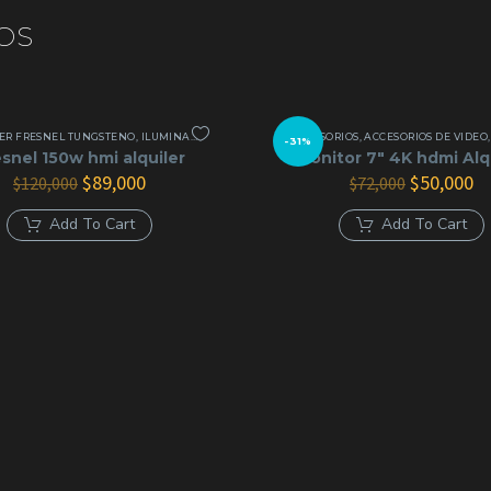
OS
ER FRESNEL TUNGSTENO
,
ILUMINACIÓN CONTINUA
ACCESORIOS
,
ACCESORIOS DE VIDEO
-31%
snel 150w hmi alquiler
Monitor 7″ 4K hdmi Alq
El
El
El
El
$
89,000
$
50,000
$
120,000
$
72,000
precio
precio
precio
pr
original
actual
original
ac
Add To Cart
Add To Cart
era:
es:
era:
es
$120,000.
$89,000.
$72,000.
$5