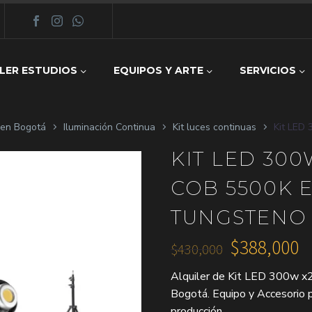
LER ESTUDIOS
EQUIPOS Y ARTE
SERVICIOS
z en Bogotá
Iluminación Continua
Kit luces continuas
Kit LED
KIT LED 300
COB 5500K 
TUNGSTENO
$
388,000
$
430,000
El
El
Alquiler de Kit LED 300w 
precio
precio
Bogotá. Equipo y Accesorio p
original
actual
producción.