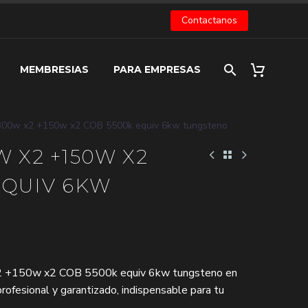
Contactanos
MEMBRESIAS
PARA EMPRESAS
 300w x2 +150w x2 COB 5500k equiv 6kw tungsteno
W X2 +150W X2
EQUIV 6KW
x2 +150w x2 COB 5500k equiv 6kw tungsteno en
rofesional y garantizado, indispensable para tu