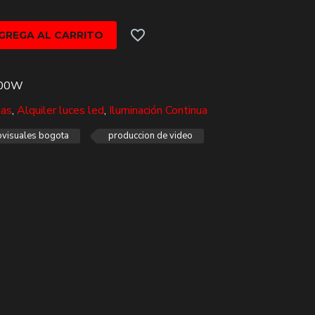
GREGA AL CARRITO
300W
uas
,
Alquiler luces led
,
Iluminación Continua
ovisuales bogota
produccion de video