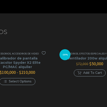
OS
CESORIOS
,
ACCESORIOS DE VIDEO
ACCESORIOS
,
EFECTOS ESPECIALES Y AUDIOV
-31%
alibrador de pantalla
Ventilador 200w alqui
acolor Spyder X2 Elite
El
El
$
50,000
$
72,000
PC/MAC alquiler
precio
pr
Rango
original
ac
$
100,000
-
$
210,000
Add To Cart
de
era:
es
precios:
$72,000.
$5
Select Options
desde
Este
$100,000
producto
hasta
tiene
$210,000
múltiples
variantes.
Las