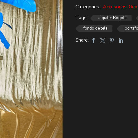
$50,000.
$24,000.
para
Categories:
Accesorios
,
Grip
fotográfia
cantidad
Tags:
alquiler Bogota
fondo de tela
portaf
Share: