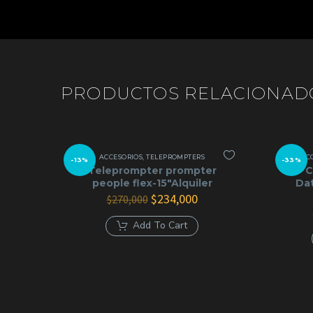
PRODUCTOS RELACIONAD
ACCESORIOS
,
TELEPROMPTERS
AC
-13%
-33%
Teleprompter prompter
C
people flex-15″Alquiler
Dat
El
El
$
234,000
$
270,000
precio
precio
original
actual
Add To Cart
era:
es:
$270,000.
$234,000.