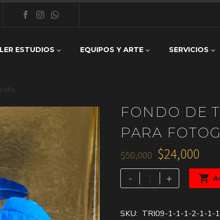
LER ESTUDIOS
EQUIPOS Y ARTE
SERVICIOS
ráfia
FONDO DE 
PARA FOTOG
$
24,000
$
50,000
El
El
fondo
precio
precio
-
+

A
de
original
actual
tela
era:
es:
dorado
SKU:
TRI09-1-1-1-2-1-1-1