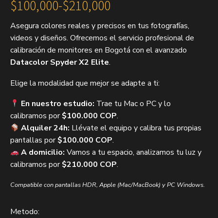
$
100,000
-
$
210,000
Rango
Asegura colores reales y precisos en tus fotografías,
de
videos y diseños. Ofrecemos el servicio profesional de
precios:
calibración de monitores en Bogotá con el avanzado
desde
Datacolor Spyder X2 Elite
.
$100,000
hasta
Elige la modalidad que mejor se adapte a ti:
$210,000
En nuestro estudio:
Trae tu Mac o PC y lo
calibramos por
$100.000 COP
.
Alquiler 24h:
Llévate el equipo y calibra tus propias
pantallas por
$100.000 COP
.
A domicilio:
Vamos a tu espacio, analizamos tu luz y
calibramos por
$210.000 COP
.
Compatible con pantallas HDR, Apple (Mac/MacBook) y PC Windows.
Metodo