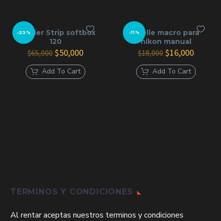
Alquiler Strip softbox
Fuelle macro para
-23%
-11%
120
nikon manual
El
El
El
El
$
50,000
$
16,000
$
65,000
$
18,000
precio
precio
precio
precio
original
actual
original
actual
Add To Cart
Add To Cart
era:
es:
era:
es:
$65,000.
$50,000.
$18,000.
$16,000
TERMINOS Y CONDICIONES
Al rentar aceptas nuestros terminos y condiciones