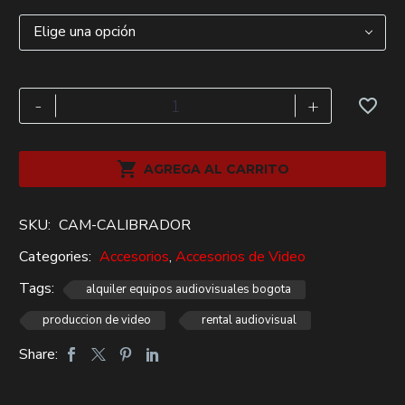
Elige una opción
Calibrador
-
+
de
pantalla
Datacolor

AGREGA AL CARRITO
Spyder
X2
SKU:
CAM-CALIBRADOR
Elite
PC/MAC
Categories:
Accesorios
,
Accesorios de Video
alquiler
Tags:
alquiler equipos audiovisuales bogota
cantidad
produccion de video
rental audiovisual
Share: