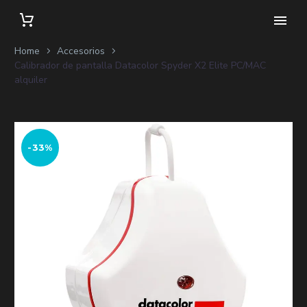
Home
Accesorios
Calibrador de pantalla Datacolor Spyder X2 Elite PC/MAC
alquiler
-33%