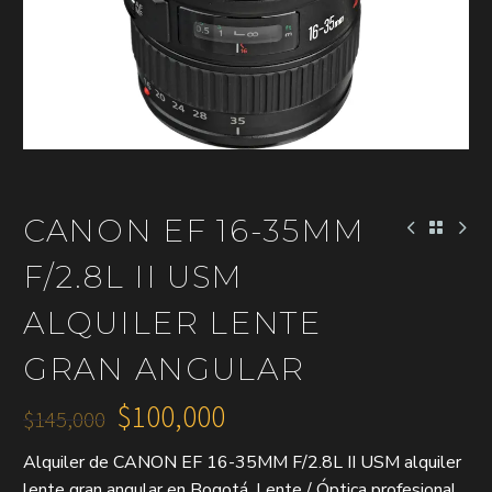
CANON EF 16-35MM
F/2.8L II USM
ALQUILER LENTE
GRAN ANGULAR
$
100,000
$
145,000
El
El
Alquiler de CANON EF 16-35MM F/2.8L II USM alquiler
precio
precio
lente gran angular en Bogotá. Lente / Óptica profesional