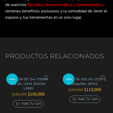
de nuestros
Estudios Insonorizados y Ambientados
,
obtienes beneficios exclusivos y la comodidad de tener el
espacio y tus herramientas en un solo lugar.
PRODUCTOS RELACIONADOS
CANON EF 24-70MM
SONY 18-105 F4 OSS G
-44%
-31%
F/2.8L USM ZOOM
Alquiler APSC
LENS
El
El
$
110,000
$
160,000
El
El
precio
precio
$
100,000
$
180,000
precio
precio
original
actual
Add To Cart
original
actual
era:
es:
Add To Cart
era:
es:
$160,000.
$110,0
$180,000.
$100,000.