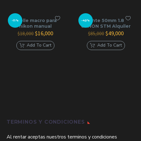
Fuelle macro para
lente 50mm 1.8
-11%
-42%
nikon manual
CANON STM Alquiler
El
El
El
El
$
16,000
$
49,000
$
18,000
$
85,000
precio
precio
precio
precio
original
actual
original
actual
Add To Cart
Add To Cart
era:
es:
era:
es:
$18,000.
$16,000.
$85,000.
$49,000
TERMINOS Y CONDICIONES
Al rentar aceptas nuestros terminos y condiciones