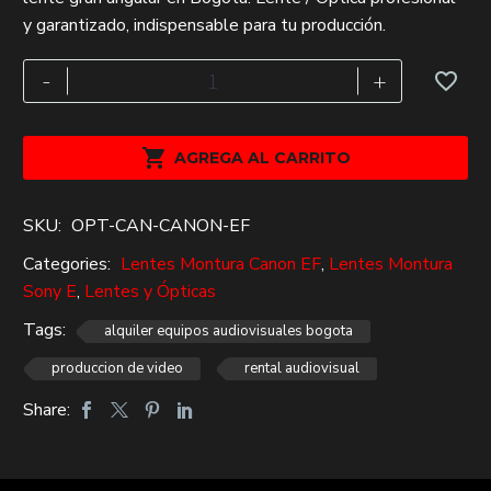
original
actual
y garantizado, indispensable para tu producción.
era:
es:
$145,000.
$100,000.
CANON
-
+
EF
16-
35MM

AGREGA AL CARRITO
F/2.8L
II
SKU:
OPT-CAN-CANON-EF
USM
alquiler
Categories:
Lentes Montura Canon EF
,
Lentes Montura
lente
Sony E
,
Lentes y Ópticas
gran
Tags:
alquiler equipos audiovisuales bogota
angular
produccion de video
rental audiovisual
cantidad
Share: