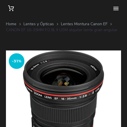
Home
Lentes y Ópticas
Lentes Montura Canon EF
CANON EF 16-35MM F/2.8L II USM alquiler lente gran angular
-31%