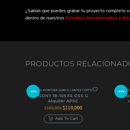
¿Sabías que puedes grabar tu proyecto completo con
dentro de nuestros
Estudios Insonorizados y A
PRODUCTOS RELACIONAD
LENTES MONTURA SONY E
,
LENTES Y ÓPTICAS
LENTE
-31%
-31%
SONY 18-105 F4 OSS G
Le
Alquiler APSC
El
El
$
110,000
$
160,000
precio
precio
original
actual
Add To Cart
era:
es:
$160,000.
$110,000.