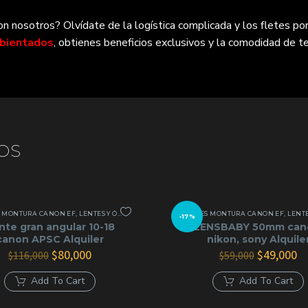
 nosotros? Olvídate de la logística complicada y los fletes por
mbientados
, obtienes beneficios exclusivos y la comodidad de te
OS
S MONTURA CANON EF
,
LENTES Y ÓPTICAS
LENTES MONTURA CANON EF
,
LENTES MON
-17%
nte gran angular 10-18
LENSBABY 50mm can
canon APSC Alquiler
nikon, sony Alquile
El
El
El
El
$
80,000
$
49,000
$
116,000
$
59,000
precio
precio
precio
pr
original
actual
original
ac
Add To Cart
Add To Cart
era:
es:
era:
es
$116,000.
$80,000.
$59,000.
$4