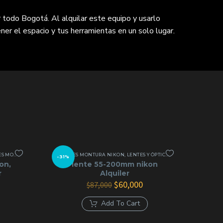
 todo Bogotá. Al alquilar este equipo y usarlo
ner el espacio y tus herramientas en un solo lugar.
TURA NIKON
,
LENTES MONTURA SONY E
LENTES MONTURA NIKON
,
LENTES Y ÓPTICAS
,
LENTES Y ÓPTICAS
-31%
on,
lente 55-200mm nikon
r
Alquiler
El
El
$
60,000
$
87,000
ecio
precio
precio
tual
original
actual
Add To Cart
:
era:
es:
9,000.
$87,000.
$60,000.