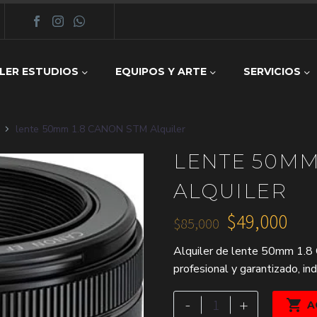
LER ESTUDIOS
EQUIPOS Y ARTE
SERVICIOS
lente 50mm 1.8 CANON STM Alquiler
LENTE 50MM
ALQUILER
$
49,000
$
85,000
El
El
Alquiler de lente 50mm 1.8
precio
precio
profesional y garantizado, in
original
actual
era:
es:
lente
-
+

A
50mm