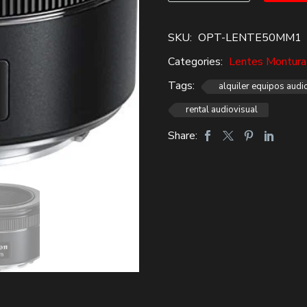
$85,000.
$49,000.
1.8
CANON
SKU:
OPT-LENTE50MM1
STM
Categories:
Lentes Montura
Alquiler
cantidad
Tags:
alquiler equipos audi
rental audiovisual
Share: