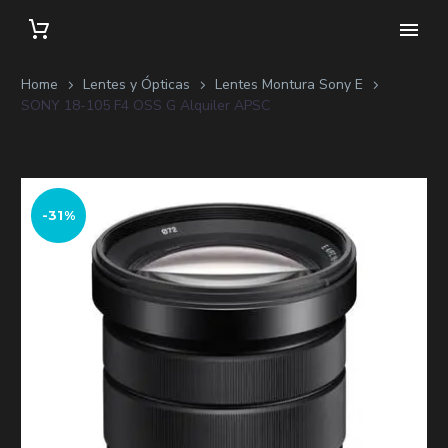
Home
Lentes y Ópticas
Lentes Montura Sony E
SONY 18-105 F4 OSS G Alquiler APSC
-31%