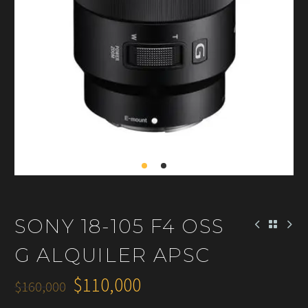
SONY 18-105 F4 OSS
G ALQUILER APSC
$
110,000
$
160,000
El
El