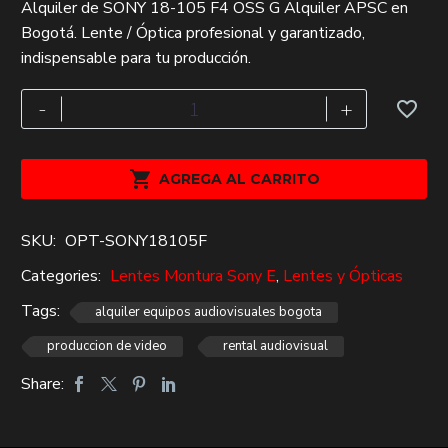
Alquiler de SONY 18-105 F4 OSS G Alquiler APSC en
precio
precio
Bogotá. Lente / Óptica profesional y garantizado,
original
actual
indispensable para tu producción.
era:
es:
$160,000.
$110,000.
SONY
-
+
18-
105
F4

AGREGA AL CARRITO
OSS
G
SKU:
OPT-SONY18105F
Alquiler
APSC
Categories:
Lentes Montura Sony E
,
Lentes y Ópticas
cantidad
Tags:
alquiler equipos audiovisuales bogota
produccion de video
rental audiovisual
Share: