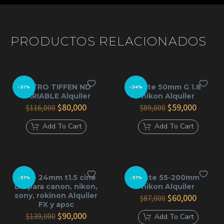
PRODUCTOS RELACIONADOS
FILTRO TIFFEN ND
lente 50mm G 1.8
-31%
-34%
VARIABLE Alquiler
nikon Alquiler
El
El
El
El
$
80,000
$
59,000
$
116,000
$
89,000
precio
precio
precio
precio
original
actual
original
actual
Add To Cart
Add To Cart
era:
es:
era:
es:
$116,000.
$80,000.
$89,000.
$59,000
lente 24mm t1.5 cine
lente 55-200mm
-31%
-31%
DS para canon, nikon,
nikon Alquiler
sony, rokinon Alquiler
El
El
$
60,000
$
87,000
FX y apsc
precio
precio
El
El
original
actual
$
90,000
$
130,000
Add To Cart