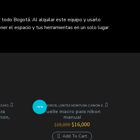
 todo Bogotá. Al alquilar este equipo y usarlo
ner el espacio y tus herramientas en un solo lugar.
TURA NIKON
,
LENTES MONTURA SONY E
ACCESORIOS
,
LENTES MONTURA CANON EF
,
LENTES Y ÓPTICAS
,
LENTES MONTURA N
-11%
tra
Fuelle macro para nikon
non,
manual
El
El
$
16,000
$
18,000
precio
precio
ecio
original
actual
Add To Cart