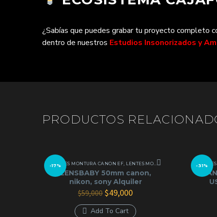
¿Sabías que puedes grabar tu proyecto completo con
dentro de nuestros
Estudios Insonorizados y A
PRODUCTOS RELACIONAD
LENTES MONTURA CANON EF
,
LENTES MONTURA NIKON
,
LENTES M
LENTE
-17%
-31%
LENSBABY 50mm canon,
CANO
nikon, sony Alquiler
US
El
El
$
49,000
$
59,000
precio
precio
original
actual
Add To Cart