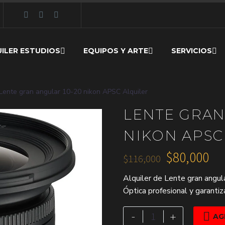
ILER ESTUDIOS
EQUIPOS Y ARTE
SERVICIOS
Lente gran angular 10-20 nikon APSC Alquiler
LENTE GRAN
NIKON APSC
$
80,000
$
116,000
El
El
Alquiler de Lente gran angu
precio
precio
Óptica profesional y garantiz
original
actual
era:
es:
Lente
-
+

AG
gran