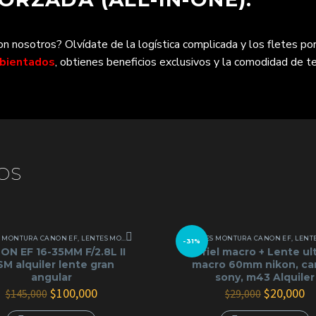
 nosotros? Olvídate de la logística complicada y los fletes por
mbientados
, obtienes beneficios exclusivos y la comodidad de te
OS
ONTURA SONY E
S MONTURA CANON EF
,
LENTES Y ÓPTICAS
,
LENTES MONTURA SONY E
,
LENTES Y ÓPTICAS
LENTES MONTURA CANON EF
,
LENTES MON
-31%
N EF 16-35MM F/2.8L II
riel macro + Lente ul
M alquiler lente gran
macro 60mm nikon, ca
angular
sony, m43 Alquiler
El
El
El
El
$
100,000
$
20,000
$
145,000
$
29,000
precio
precio
precio
pr