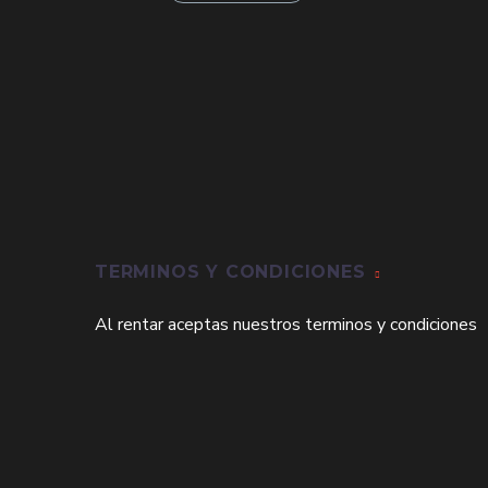
era:
es:
$59,000.
$49,000.
TERMINOS Y CONDICIONES
Al rentar aceptas nuestros terminos y condiciones