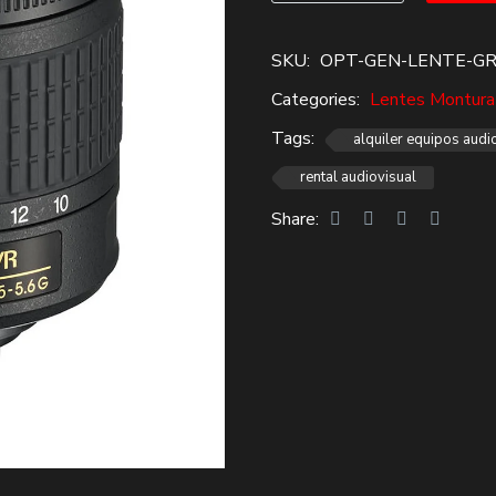
$116,000.
$80,000.
angular
10-
SKU:
OPT-GEN-LENTE-G
20
Categories:
Lentes Montura
nikon
APSC
Tags:
alquiler equipos audi
Alquiler
rental audiovisual
cantidad
Share: