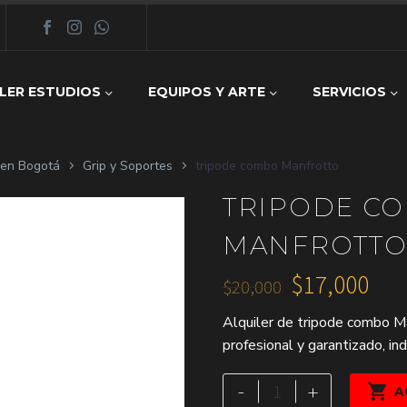
LER ESTUDIOS
EQUIPOS Y ARTE
SERVICIOS
z en Bogotá
Grip y Soportes
tripode combo Manfrotto
TRIPODE C
MANFROTT
$
17,000
$
20,000
El
El
Alquiler de tripode combo Ma
precio
precio
profesional y garantizado, in
original
actual
era:
es:
tripode
-
+

A
combo