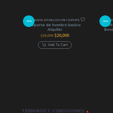
ACCESORIOS
,
ESTABILIZACIÓN Y SOPORTE
,
GRIP Y SOPORTES
ACCESO
-31%
-31%
Soporte de hombro basico
Kit
Alquiler
Boom
El
El
$
20,000
$
29,000
precio
precio
original
actual
Add To Cart
era:
es:
$29,000.
$20,000.
TERMINOS Y CONDICIONES