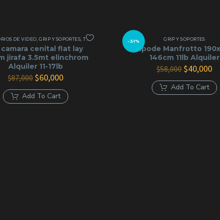
RIOS DE VIDEO
,
GRIP Y SOPORTES
,
TRIPODES Y GRIP
GRIP Y SOPORTES
-31%
 camara cenital flat lay
Trípode Manfrotto 190
 jirafa 3.5mt elinchrom
146cm 11lb Alquiler
Alquiler 11-17lb
El
El
$
40,000
$
58,000
El
El
precio
pr
$
60,000
$
87,000
precio
precio
original
ac
Add To Cart
original
actual
era:
es
Add To Cart
era:
es:
$58,000.
$4
$87,000.
$60,000.