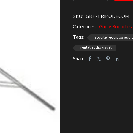
$20,000.
$17,000.
Manfrotto
cantidad
SKU:
GRP-TRIPODECOM
Categories:
Grip y Soportes
Tags:
alquiler equipos audi
rental audiovisual
Share: