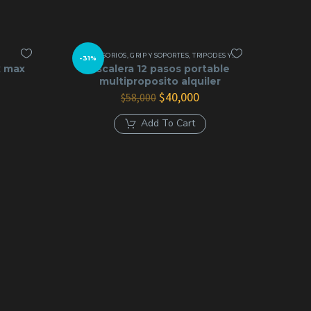
ACCESORIOS
,
GRIP Y SOPORTES
,
TRIPODES Y GRIP
-31%
x max
Escalera 12 pasos portable
multiproposito alquiler
El
El
$
40,000
$
58,000
ecio
precio
precio
tual
original
actual
Add To Cart
:
era:
es:
0,000.
$58,000.
$40,000.