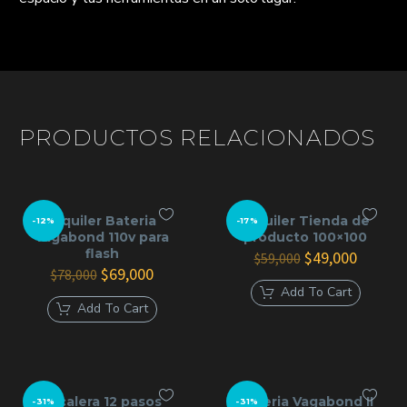
PRODUCTOS RELACIONADOS
Alquiler Bateria
Alquiler Tienda de
-12%
-17%
Vagabond 110v para
producto 100×100
flash
El
El
$
49,000
$
59,000
El
El
precio
precio
$
69,000
$
78,000
precio
precio
original
actual
Add To Cart
original
actual
era:
es:
Add To Cart
era:
es:
$59,000.
$49,000
$78,000.
$69,000.
Escalera 12 pasos
Bateria Vagabond II
-31%
-31%