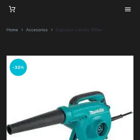
Home
Accesorios
Soplador cabello 500w
-32%