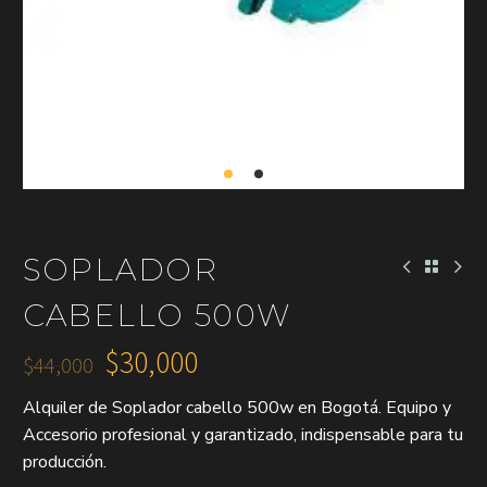
SOPLADOR
CABELLO 500W
$
30,000
$
44,000
El
El
Alquiler de Soplador cabello 500w en Bogotá. Equipo y
precio
precio
Accesorio profesional y garantizado, indispensable para tu
original
actual
producción.
era:
es: