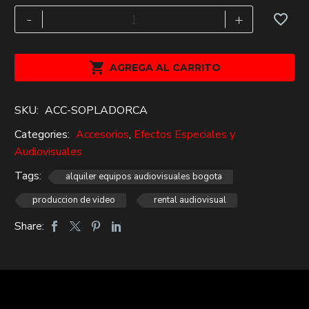
$44,000.
$30,000.
Soplador
-
+
cabello
500w
cantidad

AGREGA AL CARRITO
SKU:
ACC-SOPLADORCA
Categories:
Accesorios
,
Efectos Especiales y
Audiovisuales
Tags:
alquiler equipos audiovisuales bogota
produccion de video
rental audiovisual
Share: