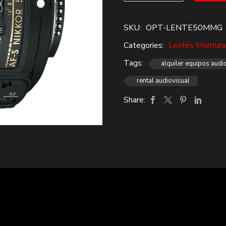
$89,000.
$59,000.
G
1.8
SKU:
OPT-LENTE50MMG
nikon
Categories:
Lentes Montura
Alquiler
cantidad
Tags:
alquiler equipos audi
rental audiovisual
Share: