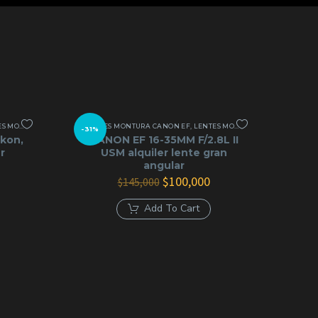
TICAS
TURA NIKON
,
LENTES MONTURA SONY E
LENTES MONTURA CANON EF
,
LENTES Y ÓPTICAS
,
LENTES MONTURA SONY E
,
LENTES
-31%
ikon,
CANON EF 16-35MM F/2.8L II
r
USM alquiler lente gran
angular
l
recio
El
El
$
100,000
$
145,000
ctual
precio
precio
s:
original
actual
Add To Cart
90,000.
era:
es:
$145,000.
$100,000.