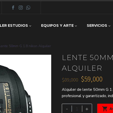
LER ESTUDIOS
EQUIPOS Y ARTE
SERVICIOS
lente 50mm G 1.8 nikon Alquiler
LENTE 50MM 
ALQUILER
$
59,000
$
89,000
El
El
Alquiler de lente 50mm G 1.8
precio
precio
profesional y garantizado, in
original
actual
era:
es:
lente
-
+

A
50mm