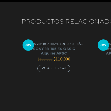
PRODUCTOS RELACIONAD
LENTES MONTURA SONY E
,
LENTES Y ÓPTICAS
LENTE
-31%
-31%
SONY 18-105 F4 OSS G
Lent
Alquiler APSC
AP
El
El
$
110,000
$
160,000
precio
precio
original
actual
Add To Cart
era:
es:
$160,000.
$110,000.