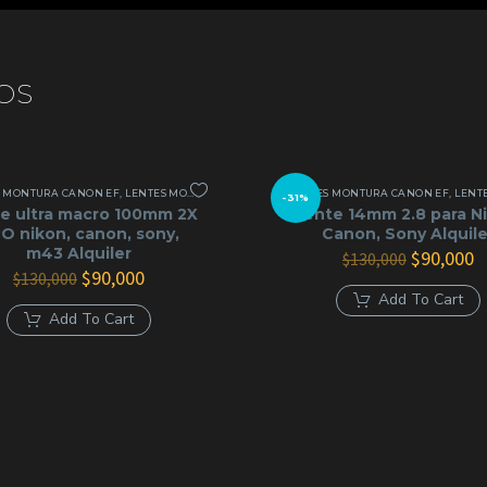
OS
S MONTURA CANON EF
,
LENTES MONTURA NIKON
,
LENTES MONTURA SONY E
LENTES MONTURA CANON EF
,
LENTES Y ÓP
,
LENTES MON
-31%
e ultra macro 100mm 2X
Lente 14mm 2.8 para N
O nikon, canon, sony,
Canon, Sony Alquile
m43 Alquiler
El
E
$
90,000
$
130,000
El
El
precio
p
$
90,000
$
130,000
precio
precio
original
a
Add To Cart
original
actual
era:
e
Add To Cart
era:
es:
$130,000.
$
$130,000.
$90,000.