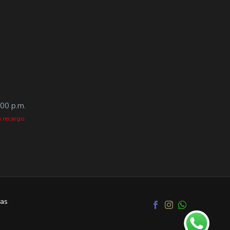
:00 p.m.
 recargo.
as