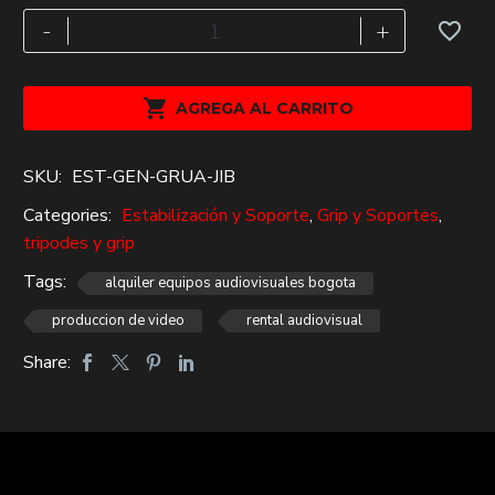
$174,000.
$120,000.
Alquiler
-
+
Grua
Jib
Traveler

AGREGA AL CARRITO
cantidad
SKU:
EST-GEN-GRUA-JIB
Categories:
Estabilización y Soporte
,
Grip y Soportes
,
tripodes y grip
Tags:
alquiler equipos audiovisuales bogota
produccion de video
rental audiovisual
Share: