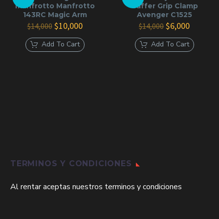
manfrotto Manfrotto
Gaffer Grip Clamp
143RC Magic Arm
Avenger C1525
El
El
El
El
$
10,000
$
6,000
$
14,000
$
14,000
precio
precio
precio
precio
original
actual
original
actual
Add To Cart
Add To Cart
era:
es:
era:
es:
$14,000.
$10,000.
$14,000.
$6,000.
TERMINOS Y CONDICIONES
Al rentar aceptas nuestros terminos y condiciones