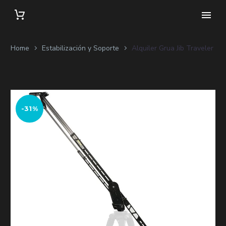
Home
Estabilización y Soporte
Alquiler Grua Jib Traveler
-31%