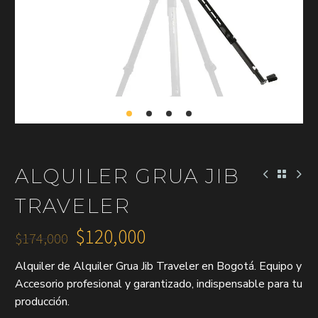
ALQUILER GRUA JIB
TRAVELER
$
120,000
$
174,000
El
El
Alquiler de Alquiler Grua Jib Traveler en Bogotá. Equipo y
precio
precio
Accesorio profesional y garantizado, indispensable para tu
original
actual
producción.
era:
es: