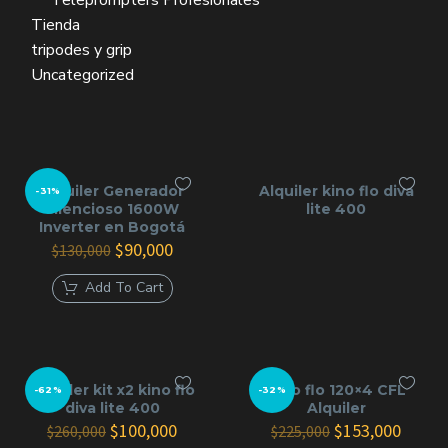
Teleprompters Profesionales
Tienda
tripodes y grip
Uncategorized
Alquiler Generador
Alquiler kino flo diva
-31%
silencioso 1600W
lite 400
Inverter en Bogotá
El
El
$
90,000
$
130,000
precio
precio
original
actual
Add To Cart
era:
es:
$130,000.
$90,000.
Alquiler kit x2 kino flo
Kino flo 120×4 CFL
-62%
-32%
diva lite 400
Alquiler
El
El
El
El
$
100,000
$
153,000
$
260,000
$
225,000
precio
precio
precio
precio