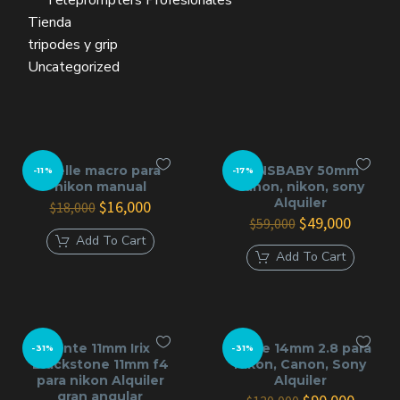
Teleprompters Profesionales
Tienda
tripodes y grip
Uncategorized
Fuelle macro para
LENSBABY 50mm
-11%
-17%
nikon manual
canon, nikon, sony
Alquiler
El
El
$
16,000
$
18,000
precio
precio
El
El
$
49,000
$
59,000
original
actual
precio
precio
Add To Cart
era:
es:
original
actual
Add To Cart
$18,000.
$16,000.
era:
es:
$59,000.
$49,000
lente 11mm Irix
Lente 14mm 2.8 para
-31%
-31%
Blackstone 11mm f4
Nikon, Canon, Sony
para nikon Alquiler
Alquiler
gran angular
El
El