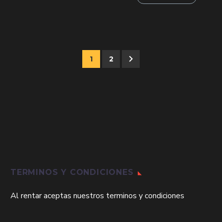
$116,000.
$80,000.
era:
es:
$130,000.
$90,00
1
2
TERMINOS Y CONDICIONES
Al rentar aceptas nuestros terminos y condiciones