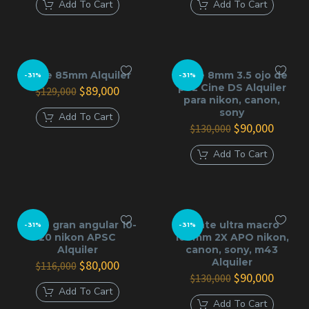
original
actual
original
actual
Add To Cart
Add To Cart
era:
es:
era:
es:
$89,000.
$59,000.
$87,000.
$60,000
lente 85mm Alquiler
lente 8mm 3.5 ojo de
-31%
-31%
pez Cine DS Alquiler
El
El
$
89,000
$
129,000
para nikon, canon,
precio
precio
sony
original
actual
Add To Cart
era:
es:
El
El
$
90,000
$
130,000
$129,000.
$89,000.
precio
precio
original
actual
Add To Cart
era:
es:
$130,000.
$90,00
Lente gran angular 10-
Lente ultra macro
-31%
-31%
20 nikon APSC
100mm 2X APO nikon,
Alquiler
canon, sony, m43
Alquiler
El
El
$
80,000
$
116,000
precio
precio
El
El
$
90,000
$
130,000
original
actual
precio
precio
Add To Cart
era:
es:
original
actual
Add To Cart