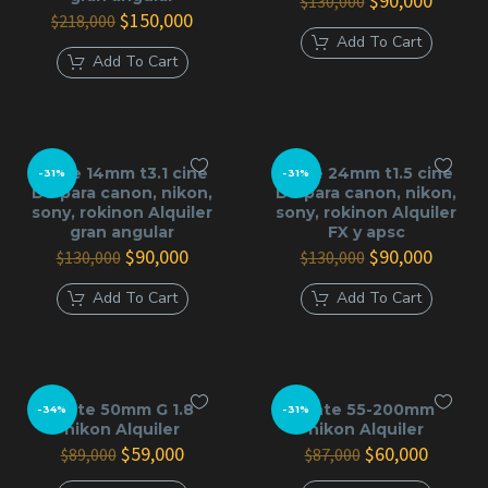
$
90,000
$
130,000
El
El
precio
precio
$
150,000
$
218,000
precio
precio
original
actual
Add To Cart
original
actual
era:
es:
Add To Cart
era:
es:
$130,000.
$90,00
$218,000.
$150,000.
lente 14mm t3.1 cine
lente 24mm t1.5 cine
-31%
-31%
DS para canon, nikon,
DS para canon, nikon,
sony, rokinon Alquiler
sony, rokinon Alquiler
gran angular
FX y apsc
El
El
El
El
$
90,000
$
90,000
$
130,000
$
130,000
precio
precio
precio
precio
original
actual
original
actual
Add To Cart
Add To Cart
era:
es:
era:
es:
$130,000.
$90,000.
$130,000.
$90,00
lente 50mm G 1.8
lente 55-200mm
-34%
-31%
nikon Alquiler
nikon Alquiler
El
El
El
El
$
59,000
$
60,000
$
89,000
$
87,000
precio
precio
precio
precio